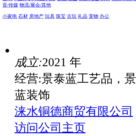
音/传媒
物流/展会/其他
小家电
石材
房地产
玩具
珠宝
古玩
礼品
宠物
办公
成立:
2021 年
经营:景泰蓝工艺品，
蓝装饰
涞水铜德商贸有限公司
访问公司主页