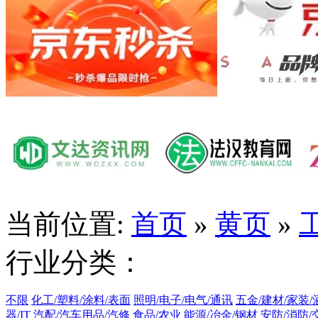
当前位置:
首页
»
黄页
»
行业分类：
不限
化工/塑料/涂料/表面
照明/电子/电气/通讯
五金/建材/家装/
器/IT
汽配/汽车用品/汽修
食品/农业
能源/冶金/钢材
安防/消防/