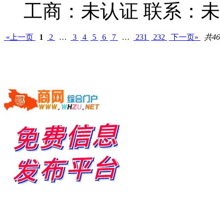
工商：
未认证
联系：
未
«上一页
1
2
…
3
4
5
6
7
…
231
232
下一页»
共46