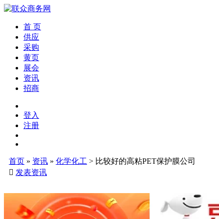
首 页
供应
采购
黄页
展会
资讯
招商
登入
注册
首页
»
资讯
»
化学化工
>
比较好的高粘PET保护膜公司

发表资讯