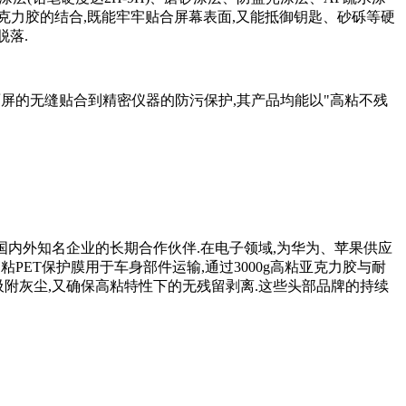
亚克力胶的结合,既能牢牢贴合屏幕表面,又能抵御钥匙、砂砾等硬
脱落.
面屏的无缝贴合到精密仪器的防污保护,其产品均能以"高粘不残
国内外知名企业的长期合作伙伴.在电子领域,为华为、苹果供应
PET保护膜用于车身部件运输,通过3000g高粘亚克力胶与耐
吸附灰尘,又确保高粘特性下的无残留剥离.这些头部品牌的持续