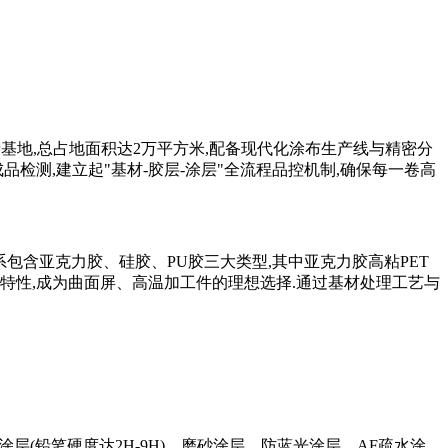
基地,总占地面积达2万平方米,配备现代化涂布生产线与精密分
成品检测,建立起"基材-胶层-涂层"全流程品控机制,确保每一卷高
系包含亚克力胶、硅胶、PU胶三大类型,其中亚克力胶高粘PET
低残胶特性,成为曲面屏、高温加工件的理想选择.通过基材处理工艺与
层(铅笔硬度达2H-9H)、磨砂涂层、防蓝光涂层、AF疏水涂