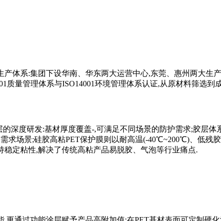
生产体系:集团下设华南、华东两大运营中心,东莞、惠州两大生产
01质量管理体系与ISO14001环境管理体系认证,从原材料筛选到
层的深度研发:基材厚度覆盖-,可满足不同场景的防护需求;胶层体
结需求场景;硅胶高粘PET保护膜则以耐高温(-40℃~200℃)、
持稳定粘性,解决了传统高粘产品易脱胶、气泡等行业痛点.
,更通过功能涂层赋予产品高附加值:在PET基材表面可定制硬化涂