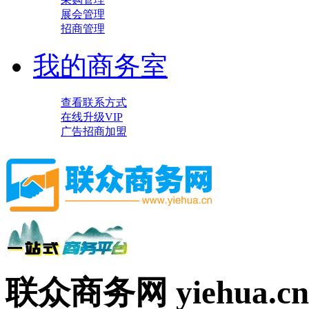
展会管理
招商管理
我的商务室
查看联系方式
在线升级VIP
广告招商加盟
联众商务网 yiehua