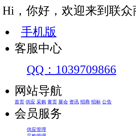
Hi，你好，欢迎来到联众
手机版
客服中心
QQ：1039709866
网站导航
首页
供应
采购
黄页
展会
资讯
招商
招标
公告
会员服务
供应管理
采购管理