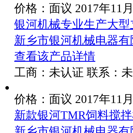
价格：面议
2017年11
银河机械专业生产大型
新乡市银河机械电器有
查看该产品详情
工商：
未认证
联系：
未
价格：面议
2017年11
新款银河TMR饲料搅拌
新乡市银河机械电器有