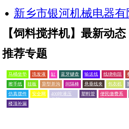
新乡市银河机械电器有
【饲料搅拌机】最新动态
推荐专题
马桶坐垫
洗发液
缸
蓝牙键盘
输送线
线绕电阻
擦手纸
挂板
异型并沟
间隔棒
悬垂线夹
包衣机
仿真摆件
安全网
400吨液压
塑料管
便民缴费系
龙门
统
楼顶补漏