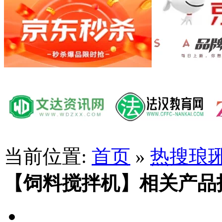
当前位置:
首页
»
热搜琅
【饲料搅拌机】相关产品