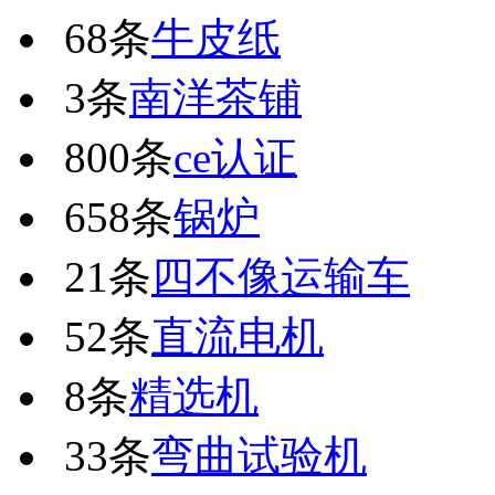
68条
牛皮纸
3条
南洋茶铺
800条
ce认证
658条
锅炉
21条
四不像运输车
52条
直流电机
8条
精选机
33条
弯曲试验机