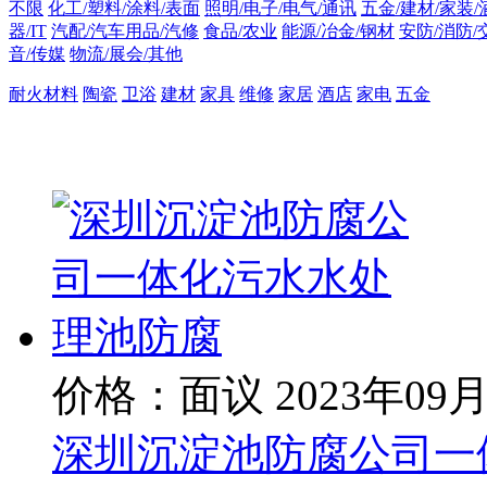
不限
化工/塑料/涂料/表面
照明/电子/电气/通讯
五金/建材/家装/
器/IT
汽配/汽车用品/汽修
食品/农业
能源/冶金/钢材
安防/消防/
音/传媒
物流/展会/其他
耐火材料
陶瓷
卫浴
建材
家具
维修
家居
酒店
家电
五金
价格：面议
2023年09
深圳沉淀池防腐公司一