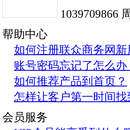
1039709866
周
帮助中心
如何注册联众商务网新
账号密码忘记了怎么办
如何推荐产品到首页？
怎样让客户第一时间找
会员服务