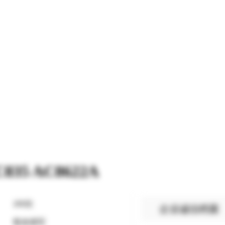
5 AC8622A
269
次
企业诚信档案
暂未填写