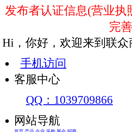
发布者认证信息(营业执
完
Hi，你好，欢迎来到联众
手机访问
客服中心
QQ：1039709866
网站导航
首页
产品
企业
采购
展会
招商