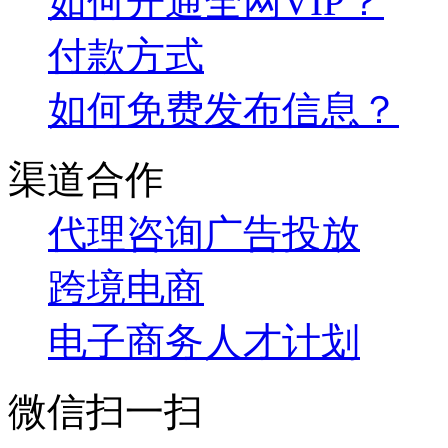
如何开通全网VIP？
付款方式
如何免费发布信息？
渠道合作
代理咨询
广告投放
跨境电商
电子商务人才计划
微信扫一扫