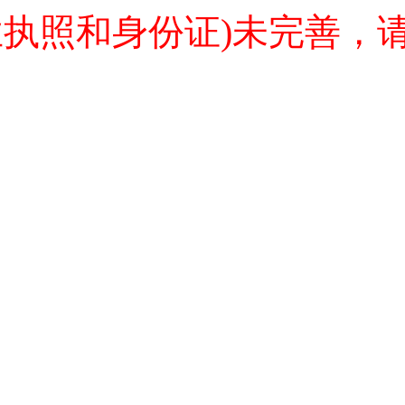
业执照和身份证)未完善，