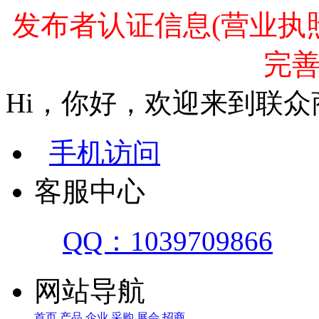
发布者认证信息(营业执
完
Hi，你好，欢迎来到联众
手机访问
客服中心
QQ：1039709866
网站导航
首页
产品
企业
采购
展会
招商