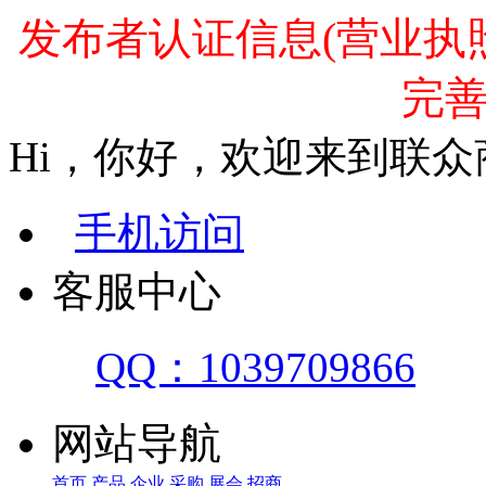
发布者认证信息(营业执
完
Hi，你好，欢迎来到联众
手机访问
客服中心
QQ：1039709866
网站导航
首页
产品
企业
采购
展会
招商