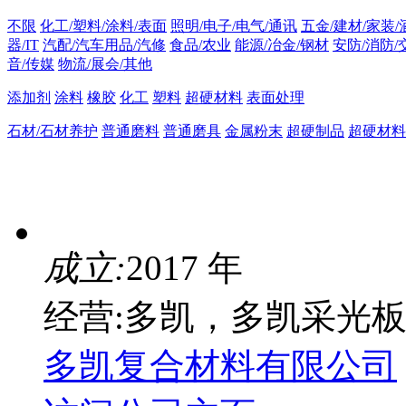
不限
化工/塑料/涂料/表面
照明/电子/电气/通讯
五金/建材/家装/
器/IT
汽配/汽车用品/汽修
食品/农业
能源/冶金/钢材
安防/消防/
音/传媒
物流/展会/其他
添加剂
涂料
橡胶
化工
塑料
超硬材料
表面处理
石材/石材养护
普通磨料
普通磨具
金属粉末
超硬制品
超硬材料
成立:
2017 年
经营:多凯，多凯采光
多凯复合材料有限公司