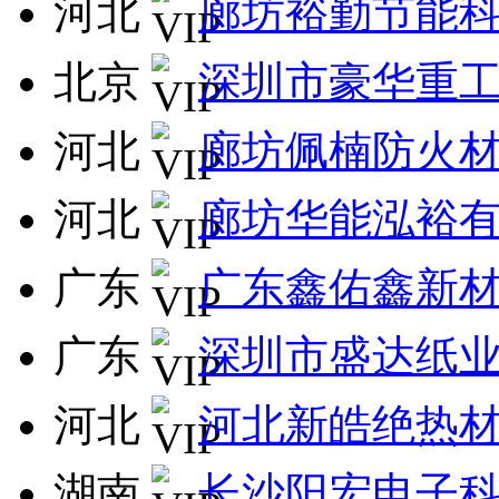
河北
廊坊裕勤节能
北京
深圳市豪华重
河北
廊坊佩楠防火
河北
廊坊华能泓裕
广东
广东鑫佑鑫新
广东
深圳市盛达纸
河北
河北新皓绝热
湖南
长沙阳宏电子