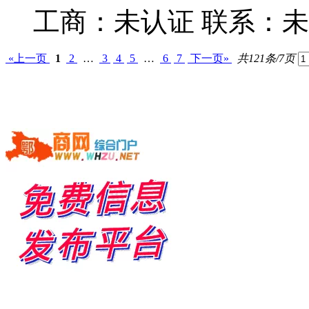
工商：
未认证
联系：
未
«上一页
1
2
…
3
4
5
…
6
7
下一页»
共121条/7页