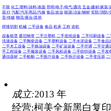
不限
化工/塑料/涂料/表面
照明/电子/电气/通讯
五金/建材/家装/
器/IT
汽配/汽车用品/汽修
食品/农业
能源/冶金/钢材
安防/消防/
音/传媒
物流/展会/其他
焊接切割
机械
二手设备
食品
机床
工程
农机
设备租赁
废旧物资
二手注塑机
二手造纸设备
二手印刷设备
二
洗涤设备
二手陶瓷设备
二手塑料设备
二手水泥设备
二手食品
二手木工设备
二手炼油设备
二手矿业设备
二手空调
二手交通
手工程设备
二手服装设备
二手风机设备
二手纺织设备
二手发
通信器材
二手船舶
二手医疗设备
二手拆迁设备
二手变压器
二
成立:
2013 年
经营:柯美全新黑白复