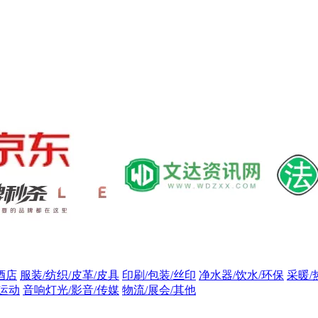
酒店
服装/纺织/皮革/皮具
印刷/包装/丝印
净水器/饮水/环保
采暖/
/运动
音响灯光/影音/传媒
物流/展会/其他