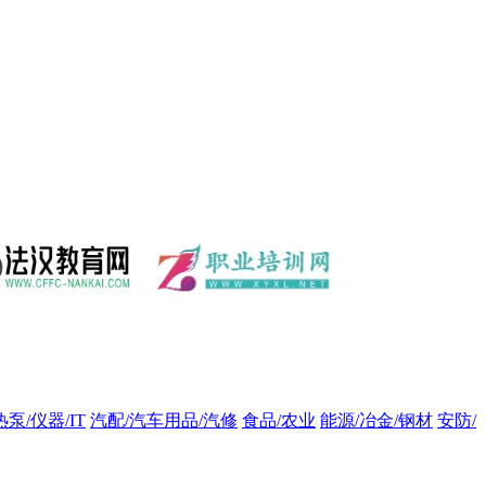
热泵/仪器/IT
汽配/汽车用品/汽修
食品/农业
能源/冶金/钢材
安防/