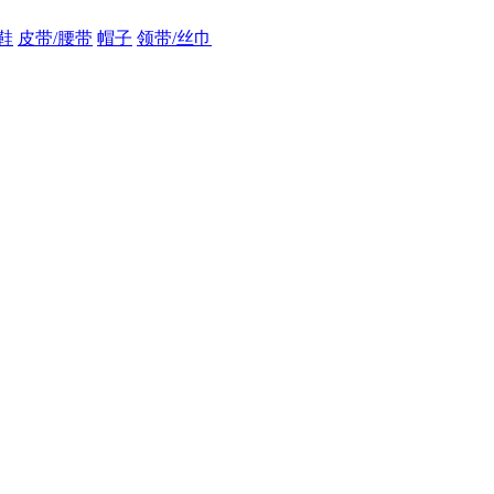
鞋
皮带/腰带
帽子
领带/丝巾