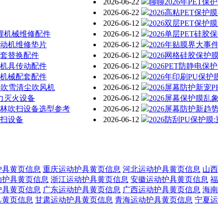
2026-06-22
聊聊2026年PET
2026-06-22
2026高粘PET保
2026-06-12
2026双层PET保
清灌机械维修配件
2026-06-12
2026单层PET硅
发动机维修垫片
2026-06-12
2026年贴膜界大事
配套替换配件
2026-06-12
2026网格硅胶保
防机具传动配件
2026-06-12
2026PET防静电
障机械配套配件
2026-06-12
2026年印刷PU保
道路吹雪清尘吹风机
2026-06-12
2026屏幕防护新宠
风力灭火设备
2026-06-12
2026屏幕保护膜乱
园林吹扫设备选型参考
2026-06-12
2026屏幕防护新趋
吹扫设备
2026-06-12
2026防刮PU保护
护具黄页信息
重庆运动护具黄页信息
河北运动护具黄页信息
山西
动护具黄页信息
浙江运动护具黄页信息
安徽运动护具黄页信息
福
护具黄页信息
广东运动护具黄页信息
广西运动护具黄页信息
海南
具黄页信息
甘肃运动护具黄页信息
青海运动护具黄页信息
宁夏运