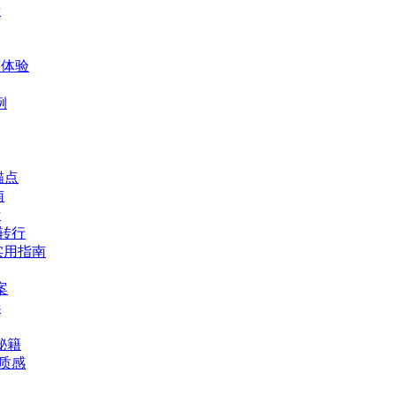
析
爽体验
例
锚点
南
析
体转行
实用指南
案
选
秘籍
华质感