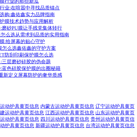
保护膜行业的那些新瓜
护膜行业:在喧嚣中寻找品质锚点
护膜选购:鑫佑鑫实力品牌指南
胶保护膜技术趋势与应用解析
件:磨砂PU膜让手残党集体转行
护膜怎么选从需求到品质的实用指南
保护膜:给屏幕的贴心守护
护膜怎么选鑫佑鑫的守护方案
PET防刮印刷保护膜怎么选
象:三层磨砂硅胶的伪命题
势:蓝色硅胶保护膜的出圈秘籍
膜:重新定义屏幕防护的奢华质感
运动护具黄页信息
内蒙古运动护具黄页信息
辽宁运动护具黄页
建运动护具黄页信息
江西运动护具黄页信息
山东运动护具黄页
运动护具黄页信息
四川运动护具黄页信息
贵州运动护具黄页信
动护具黄页信息
新疆运动护具黄页信息
台湾运动护具黄页信息