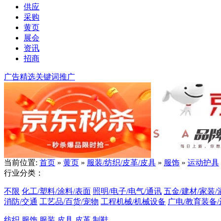
供应
采购
黄页
展会
资讯
招商
广告精选
关键词推广
当前位置:
首页
»
黄页
»
服装/纺织/皮革/皮具
»
服饰
»
运动护具
行业分类：
不限
化工/塑料/涂料/表面
照明/电子/电气/通讯
五金/建材/家装/
消防/交通
工艺品/百货/宠物
工程机械/机械设备
广电/教育装备
纺织
服饰
服装
皮具
皮革
制鞋