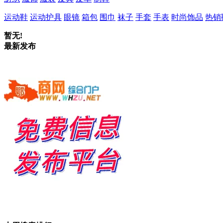
运动鞋
运动护具
眼镜
箱包
围巾
袜子
手套
手表
时尚饰品
热销
暂无!
最新发布