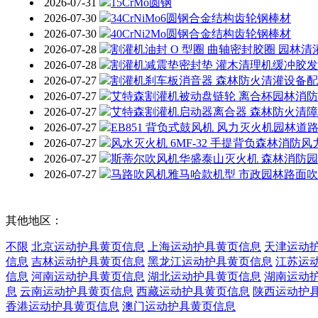
2026-07-31
15CrMo圆钢
2026-07-30
34CrNiMo6圆钢合金结构齿轮钢棒材
2026-07-30
40CrNi2Mo圆钢合金结构齿轮钢棒材
2026-07-28
割灌机油封 O 型圈 曲轴密封胶圈 园林
2026-07-28
割灌机减震垫密封垫 灌木清理机缓冲胶
2026-07-27
割灌机刹车板消音器 森林防火清灌设备
2026-07-27
艾特森割灌机被动盘链轮 离合杯园林消
2026-07-27
艾特森割灌机启动器离合器 森林防火清
2026-07-27
EB851 背负式鼓风机 风力灭火机园林
2026-07-27
风水灭火机 6MF-32 手提背负森林消防
2026-07-27
斯蒂尔吹风机华盛泰山灭火机 森林消防
2026-07-27
马路吹风机雅马哈款机型 市政园林路面
其他地区：
不限
北京运动护具黄页信息
上海运动护具黄页信息
天津运动
信息
吉林运动护具黄页信息
黑龙江运动护具黄页信息
江苏运
信息
河南运动护具黄页信息
湖北运动护具黄页信息
湖南运动
息
云南运动护具黄页信息
西藏运动护具黄页信息
陕西运动护
香港运动护具黄页信息
澳门运动护具黄页信息