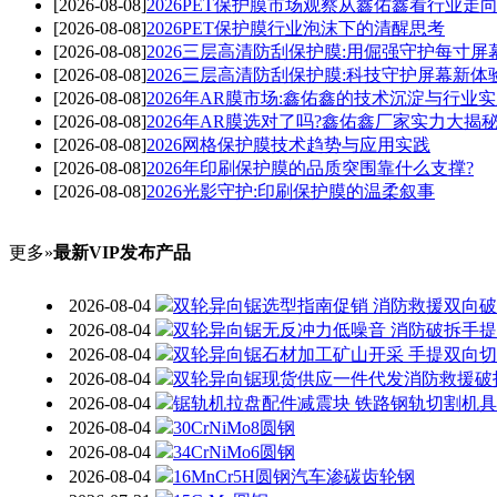
[2026-08-08]
2026PET保护膜市场观察从鑫佑鑫看行业走
[2026-08-08]
2026PET保护膜行业泡沫下的清醒思考
[2026-08-08]
2026三层高清防刮保护膜:用倔强守护每寸屏
[2026-08-08]
2026三层高清防刮保护膜:科技守护屏幕新体
[2026-08-08]
2026年AR膜市场:鑫佑鑫的技术沉淀与行业
[2026-08-08]
2026年AR膜选对了吗?鑫佑鑫厂家实力大揭
[2026-08-08]
2026网格保护膜技术趋势与应用实践
[2026-08-08]
2026年印刷保护膜的品质突围靠什么支撑?
[2026-08-08]
2026光影守护:印刷保护膜的温柔叙事
更多»
最新VIP发布产品
2026-08-04
双轮异向锯选型指南促销 消防救援双向
2026-08-04
双轮异向锯无反冲力低噪音 消防破拆手
2026-08-04
双轮异向锯石材加工矿山开采 手提双向
2026-08-04
双轮异向锯现货供应一件代发消防救援破
2026-08-04
锯轨机拉盘配件减震块 铁路钢轨切割机
2026-08-04
30CrNiMo8圆钢
2026-08-04
34CrNiMo6圆钢
2026-08-04
16MnCr5H圆钢汽车渗碳齿轮钢