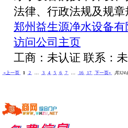
法律、行政法规及规章
郑州益生源净水设备有
访问公司主页
工商：
未认证
联系：
未
«上一页
1
2
…
3
4
5
6
7
…
16
17
下一页»
共324