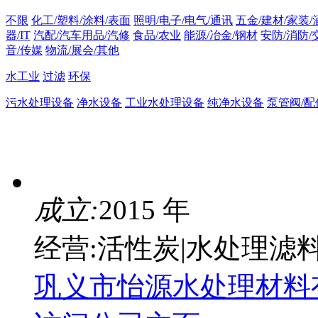
不限
化工/塑料/涂料/表面
照明/电子/电气/通讯
五金/建材/家装/
器/IT
汽配/汽车用品/汽修
食品/农业
能源/冶金/钢材
安防/消防/
音/传媒
物流/展会/其他
水工业
过滤
环保
污水处理设备
净水设备
工业水处理设备
纯净水设备
泵管阀/配
成立:
2015 年
经营:活性炭|水处理滤料
巩义市怡源水处理材料