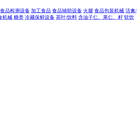
食品检测设备
加工食品
食品辅助设备
火腿
食品包装机械
活禽/
食机械
糖类
冷藏保鲜设备
茶叶/饮料
含油子仁、果仁、籽
软饮