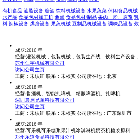
有机食品
油脂设备
糖酒
饮料机械设备
水果蔬菜
休闲食品机械
水产品
食品包材加工机
禽蛋
食品包材/制品
果肉、粉、原浆
乳
料
辣椒设备
烘焙设备
果蔬机械
豆制品机械设备
调味品设备
炊
成立:
2016 年
经营:灌装机械，包装机械，包装生产线，饮料生产设备，
苏州仁宇机械有限公司
访问公司主页
工商：
未认证
联系：
未核实
公司所在地：北京
成立:
2018 年
经营:售酒机、智能扎啤机、精酿啤酒机、扎啤机
深圳晨启兄弟科技有限公司
访问公司主页
工商：
未认证
联系：
未核实
公司所在地：广东深圳市
成立:
2016 年
经营:可乐机可乐糖浆果汁机冰淇淋机奶茶机糖浆原料
郑州乐道食品科技有限公司