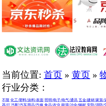
当前位置:
首页
»
黄页
»
行业分类：
不限
化工/塑料/涂料/表面
照明/电子/电气/通讯
五金/建材/家装/
器/IT
汽配/汽车用品/汽修
食品/农业
能源/冶金/钢材
安防/消防/