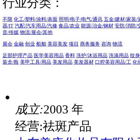
行业分类：
不限
化工/塑料/涂料/表面
照明/电子/电气/通讯
五金/建材/家装/
器/IT
汽配/汽车用品/汽修
食品/农业
能源/冶金/钢材
安防/消防/
音/传媒
物流/展会/其他
展会
金融
创业
船舶
美容美发
项目
商务服务
咨询
物流
足部护理产品
医学美容用品
香料
洗护/沐浴用品
洗涤用品
纹身
装盒/瓶
美甲工具/用品
美发用品
美发器材
口腔美容用品/工
化
成立:
2003 年
经营:祛斑产品