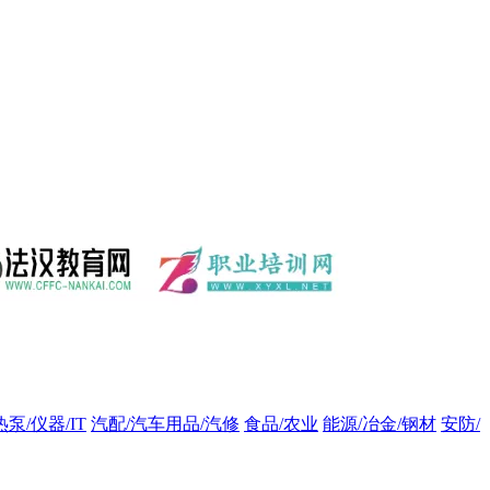
热泵/仪器/IT
汽配/汽车用品/汽修
食品/农业
能源/冶金/钢材
安防/