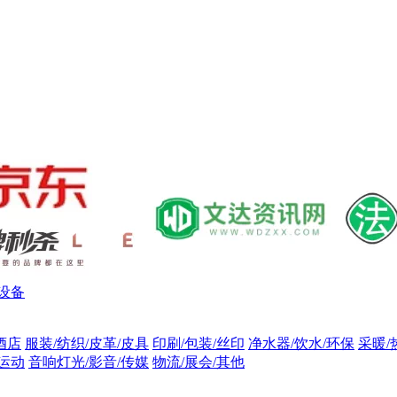
设备
酒店
服装/纺织/皮革/皮具
印刷/包装/丝印
净水器/饮水/环保
采暖/
/运动
音响灯光/影音/传媒
物流/展会/其他