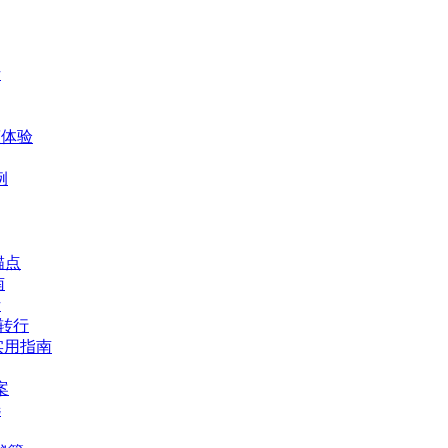
析
爽体验
例
锚点
南
析
体转行
实用指南
案
选