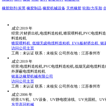
橡胶助剂/炭黑
橡胶制品
橡胶机械设备
天然橡胶
轮胎/力车胎
成立:
2019 年
经营:片材挤出机,电缆料造粒机,锥双喂料机,PVC电缆料
料造粒机
锥双喂料机_低烟无卤电缆料造粒机_EVA板材挤出机_铭
访问公司主页
工商：
未认证
联系：
未核实
公司所在地：江苏泰州市
成立:
2019 年
经营:电缆料造粒机,PVC电缆料造粒机,低烟无卤电缆料
外屏蔽电缆料造粒机
铭嘉达橡塑机械有限公司
访问公司主页
工商：
未认证
联系：
未核实
公司所在地：江苏泰州市
成立:
2006 年
经营:UV机、UV设备、UV静电喷涂线、UV光固机、U
东莞高冠机械