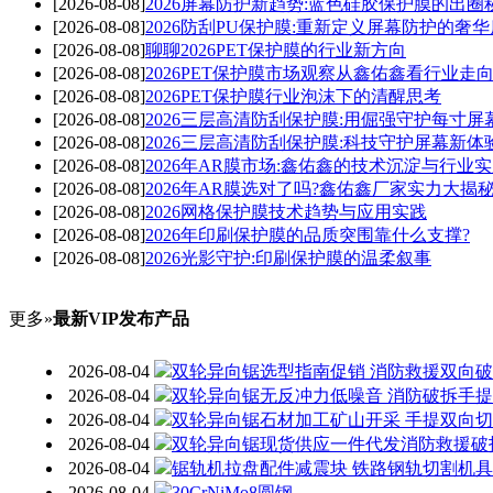
[2026-08-08]
2026屏幕防护新趋势:蓝色硅胶保护膜的出圈
[2026-08-08]
2026防刮PU保护膜:重新定义屏幕防护的奢
[2026-08-08]
聊聊2026PET保护膜的行业新方向
[2026-08-08]
2026PET保护膜市场观察从鑫佑鑫看行业走
[2026-08-08]
2026PET保护膜行业泡沫下的清醒思考
[2026-08-08]
2026三层高清防刮保护膜:用倔强守护每寸屏
[2026-08-08]
2026三层高清防刮保护膜:科技守护屏幕新体
[2026-08-08]
2026年AR膜市场:鑫佑鑫的技术沉淀与行业
[2026-08-08]
2026年AR膜选对了吗?鑫佑鑫厂家实力大揭
[2026-08-08]
2026网格保护膜技术趋势与应用实践
[2026-08-08]
2026年印刷保护膜的品质突围靠什么支撑?
[2026-08-08]
2026光影守护:印刷保护膜的温柔叙事
更多»
最新VIP发布产品
2026-08-04
双轮异向锯选型指南促销 消防救援双向
2026-08-04
双轮异向锯无反冲力低噪音 消防破拆手
2026-08-04
双轮异向锯石材加工矿山开采 手提双向
2026-08-04
双轮异向锯现货供应一件代发消防救援破
2026-08-04
锯轨机拉盘配件减震块 铁路钢轨切割机
2026-08-04
30CrNiMo8圆钢