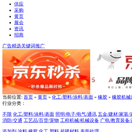
供应
采购
黄页
展会
资讯
招商
广告精选
关键词推广
当前位置:
首页
»
黄页
»
化工/塑料/涂料/表面
»
橡胶
»
橡胶机械
行业分类：
不限
化工/塑料/涂料/表面
照明/电子/电气/通讯
五金/建材/家装/
消防/交通
工艺品/百货/宠物
工程机械/机械设备
广电/教育装备
添加剂
涂料
橡胶
化工
塑料
超硬材料
表面处理