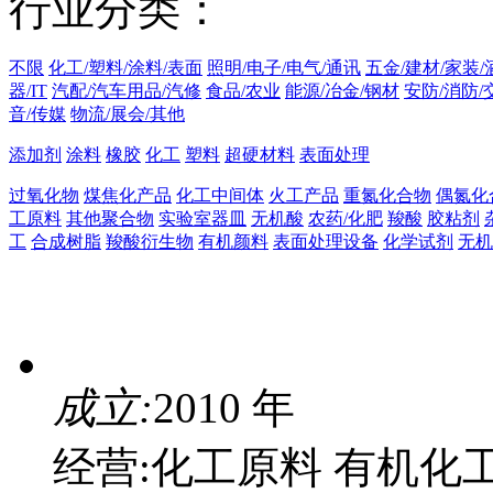
行业分类：
不限
化工/塑料/涂料/表面
照明/电子/电气/通讯
五金/建材/家装/
器/IT
汽配/汽车用品/汽修
食品/农业
能源/冶金/钢材
安防/消防/
音/传媒
物流/展会/其他
添加剂
涂料
橡胶
化工
塑料
超硬材料
表面处理
过氧化物
煤焦化产品
化工中间体
火工产品
重氮化合物
偶氮化
工原料
其他聚合物
实验室器皿
无机酸
农药/化肥
羧酸
胶粘剂
工
合成树脂
羧酸衍生物
有机颜料
表面处理设备
化学试剂
无机
成立:
2010 年
经营:化工原料 有机化