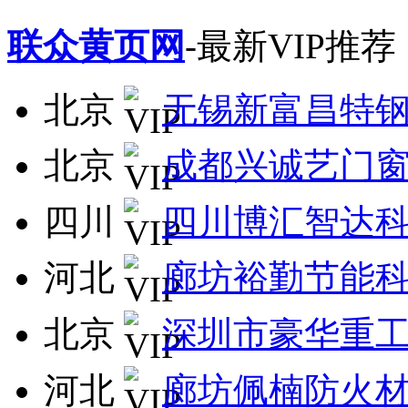
联众黄页网
-最新VIP推荐
北京
无锡新富昌特
北京
成都兴诚艺门
四川
四川博汇智达
河北
廊坊裕勤节能
北京
深圳市豪华重
河北
廊坊佩楠防火