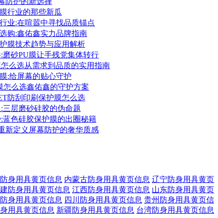
:屏幕防护的新选择
保护膜行业的那些新瓜
护膜行业:在喧嚣中寻找品质锚点
护膜选购:鑫佑鑫实力品牌指南
胶保护膜技术趋势与应用解析
件:磨砂PU膜让手残党集体转行
护膜怎么选从需求到品质的实用指南
保护膜:给屏幕的贴心守护
护膜怎么选鑫佑鑫的守护方案
PET防刮印刷保护膜怎么选
象:三层磨砂硅胶的伪命题
势:蓝色硅胶保护膜的出圈秘籍
膜:重新定义屏幕防护的奢华质感
防身用具黄页信息
内蒙古防身用具黄页信息
辽宁防身用具黄页
建防身用具黄页信息
江西防身用具黄页信息
山东防身用具黄页
防身用具黄页信息
四川防身用具黄页信息
贵州防身用具黄页信
身用具黄页信息
新疆防身用具黄页信息
台湾防身用具黄页信息