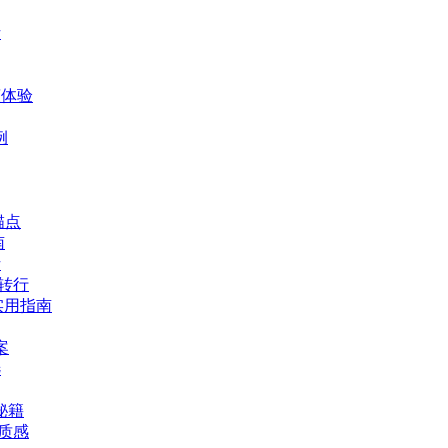
析
爽体验
例
锚点
南
析
体转行
实用指南
案
选
秘籍
华质感