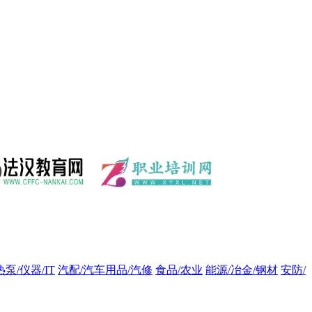
热泵/仪器/IT
汽配/汽车用品/汽修
食品/农业
能源/冶金/钢材
安防/