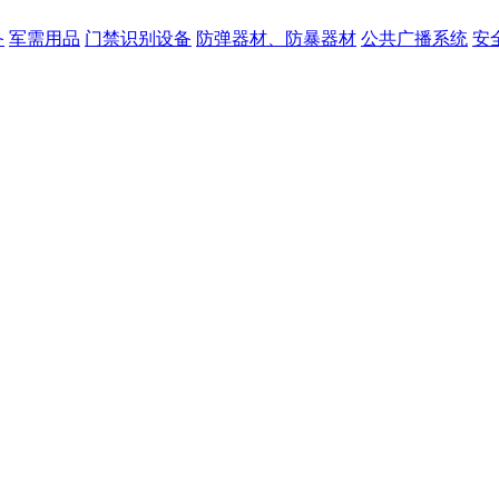
备
军需用品
门禁识别设备
防弹器材、防暴器材
公共广播系统
安