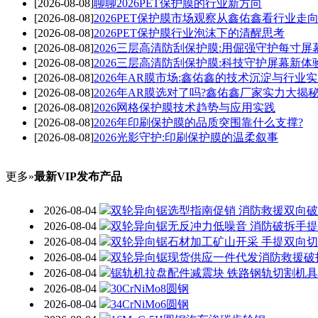
[2026-08-08]
聊聊2026PET保护膜的行业新方向
[2026-08-08]
2026PET保护膜市场观察从鑫佑鑫看行业走
[2026-08-08]
2026PET保护膜行业泡沫下的清醒思考
[2026-08-08]
2026三层高清防刮保护膜:用倔强守护每寸屏
[2026-08-08]
2026三层高清防刮保护膜:科技守护屏幕新体
[2026-08-08]
2026年AR膜市场:鑫佑鑫的技术沉淀与行业
[2026-08-08]
2026年AR膜选对了吗?鑫佑鑫厂家实力大揭
[2026-08-08]
2026网格保护膜技术趋势与应用实践
[2026-08-08]
2026年印刷保护膜的品质突围靠什么支撑?
[2026-08-08]
2026光影守护:印刷保护膜的温柔叙事
更多»
最新VIP发布产品
2026-08-04
双轮异向锯选型指南促销 消防救援双向
2026-08-04
双轮异向锯无反冲力低噪音 消防破拆手
2026-08-04
双轮异向锯石材加工矿山开采 手提双向
2026-08-04
双轮异向锯现货供应一件代发消防救援破
2026-08-04
锯轨机拉盘配件减震块 铁路钢轨切割机
2026-08-04
30CrNiMo8圆钢
2026-08-04
34CrNiMo6圆钢