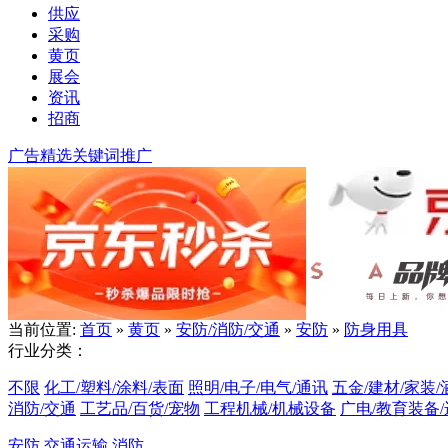
供应
采购
黄页
展会
资讯
招商
广告精选
关键词推广
当前位置:
首页
»
黄页
»
安防/消防/交通
»
安防
»
防身用具
行业分类：
不限
化工/塑料/涂料/表面
照明/电子/电气/通讯
五金/建材/家装/
消防/交通
工艺品/百货/宠物
工程机械/机械设备
广电/教育装备
安防
交通运输
消防