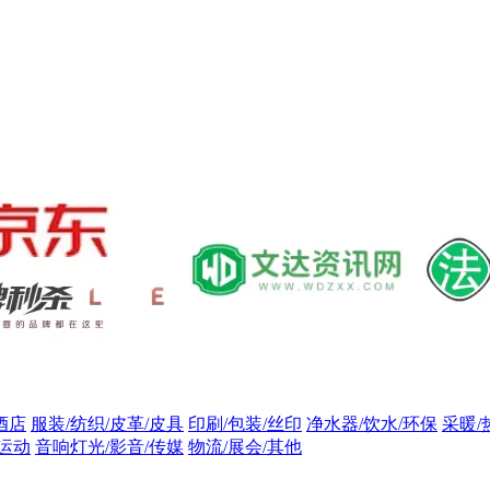
酒店
服装/纺织/皮革/皮具
印刷/包装/丝印
净水器/饮水/环保
采暖/
/运动
音响灯光/影音/传媒
物流/展会/其他