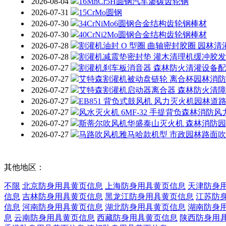
2026-08-04
16MnCr5H圆钢汽车渗碳齿轮钢
2026-07-31
15CrMo圆钢
2026-07-30
34CrNiMo6圆钢合金结构齿轮钢棒材
2026-07-30
40CrNi2Mo圆钢合金结构齿轮钢棒材
2026-07-28
割灌机油封 O 型圈 曲轴密封胶圈 园林
2026-07-28
割灌机减震垫密封垫 灌木清理机缓冲胶
2026-07-27
割灌机刹车板消音器 森林防火清灌设备
2026-07-27
艾特森割灌机被动盘链轮 离合杯园林消
2026-07-27
艾特森割灌机启动器离合器 森林防火清
2026-07-27
EB851 背负式鼓风机 风力灭火机园林
2026-07-27
风水灭火机 6MF-32 手提背负森林消防
2026-07-27
斯蒂尔吹风机华盛泰山灭火机 森林消防
2026-07-27
马路吹风机雅马哈款机型 市政园林路面
其他地区：
不限
北京防身用具黄页信息
上海防身用具黄页信息
天津防身
信息
吉林防身用具黄页信息
黑龙江防身用具黄页信息
江苏防
信息
河南防身用具黄页信息
湖北防身用具黄页信息
湖南防身
息
云南防身用具黄页信息
西藏防身用具黄页信息
陕西防身用