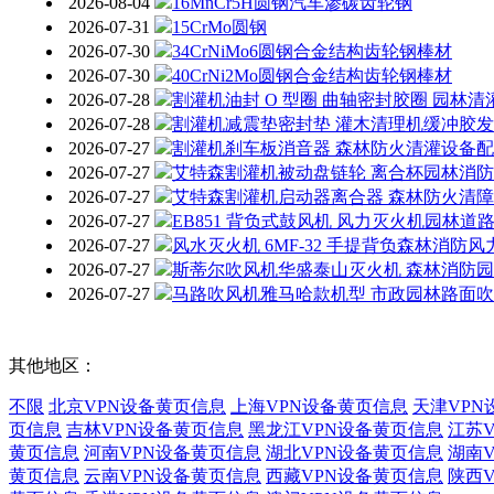
2026-08-04
16MnCr5H圆钢汽车渗碳齿轮钢
2026-07-31
15CrMo圆钢
2026-07-30
34CrNiMo6圆钢合金结构齿轮钢棒材
2026-07-30
40CrNi2Mo圆钢合金结构齿轮钢棒材
2026-07-28
割灌机油封 O 型圈 曲轴密封胶圈 园林
2026-07-28
割灌机减震垫密封垫 灌木清理机缓冲胶
2026-07-27
割灌机刹车板消音器 森林防火清灌设备
2026-07-27
艾特森割灌机被动盘链轮 离合杯园林消
2026-07-27
艾特森割灌机启动器离合器 森林防火清
2026-07-27
EB851 背负式鼓风机 风力灭火机园林
2026-07-27
风水灭火机 6MF-32 手提背负森林消防
2026-07-27
斯蒂尔吹风机华盛泰山灭火机 森林消防
2026-07-27
马路吹风机雅马哈款机型 市政园林路面
其他地区：
不限
北京VPN设备黄页信息
上海VPN设备黄页信息
天津VPN
页信息
吉林VPN设备黄页信息
黑龙江VPN设备黄页信息
江苏
黄页信息
河南VPN设备黄页信息
湖北VPN设备黄页信息
湖南
黄页信息
云南VPN设备黄页信息
西藏VPN设备黄页信息
陕西