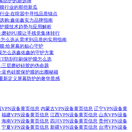
:屏幕防护的新选择
保护膜行业的那些新瓜
护膜行业:在喧嚣中寻找品质锚点
护膜选购:鑫佑鑫实力品牌指南
胶保护膜技术趋势与应用解析
件:磨砂PU膜让手残党集体转行
护膜怎么选从需求到品质的实用指南
保护膜:给屏幕的贴心守护
护膜怎么选鑫佑鑫的守护方案
PET防刮印刷保护膜怎么选
象:三层磨砂硅胶的伪命题
势:蓝色硅胶保护膜的出圈秘籍
膜:重新定义屏幕防护的奢华质感
西VPN设备黄页信息
内蒙古VPN设备黄页信息
辽宁VPN设备黄
息
福建VPN设备黄页信息
江西VPN设备黄页信息
山东VPN设备
息
海南VPN设备黄页信息
四川VPN设备黄页信息
贵州VPN设备
息
宁夏VPN设备黄页信息
新疆VPN设备黄页信息
台湾VPN设备