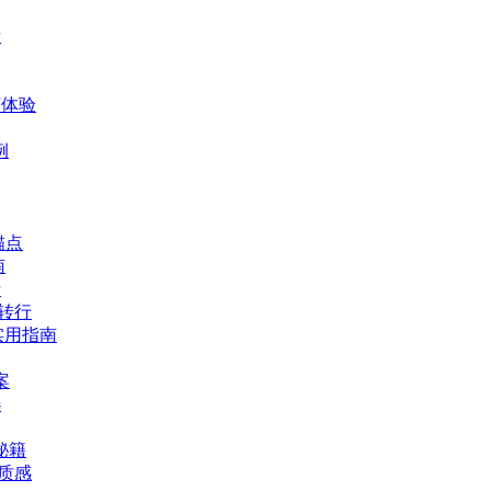
析
爽体验
例
锚点
南
析
体转行
实用指南
案
选
秘籍
华质感