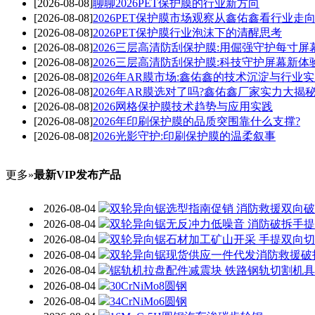
[2026-08-08]
聊聊2026PET保护膜的行业新方向
[2026-08-08]
2026PET保护膜市场观察从鑫佑鑫看行业走
[2026-08-08]
2026PET保护膜行业泡沫下的清醒思考
[2026-08-08]
2026三层高清防刮保护膜:用倔强守护每寸屏
[2026-08-08]
2026三层高清防刮保护膜:科技守护屏幕新体
[2026-08-08]
2026年AR膜市场:鑫佑鑫的技术沉淀与行业
[2026-08-08]
2026年AR膜选对了吗?鑫佑鑫厂家实力大揭
[2026-08-08]
2026网格保护膜技术趋势与应用实践
[2026-08-08]
2026年印刷保护膜的品质突围靠什么支撑?
[2026-08-08]
2026光影守护:印刷保护膜的温柔叙事
更多»
最新VIP发布产品
2026-08-04
双轮异向锯选型指南促销 消防救援双向
2026-08-04
双轮异向锯无反冲力低噪音 消防破拆手
2026-08-04
双轮异向锯石材加工矿山开采 手提双向
2026-08-04
双轮异向锯现货供应一件代发消防救援破
2026-08-04
锯轨机拉盘配件减震块 铁路钢轨切割机
2026-08-04
30CrNiMo8圆钢
2026-08-04
34CrNiMo6圆钢