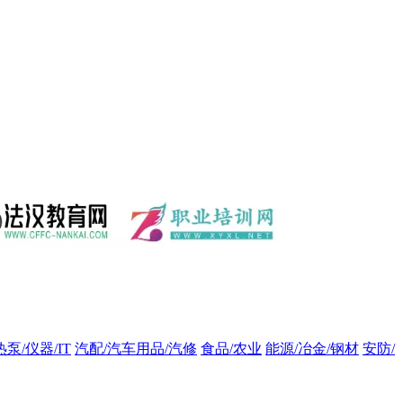
热泵/仪器/IT
汽配/汽车用品/汽修
食品/农业
能源/冶金/钢材
安防/