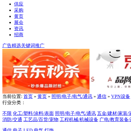
供应
采购
黄页
展会
资讯
招商
广告精选
关键词推广
当前位置:
首页
»
黄页
»
照明/电子/电气/通讯
»
通信
»
VPN设备
行业分类：
不限
化工/塑料/涂料/表面
照明/电子/电气/通讯
五金/建材/家装/
消防/交通
工艺品/百货/宠物
工程机械/机械设备
广电/教育装备
通信
电子
LED
电气
灯饰