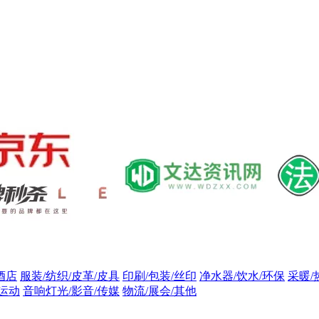
酒店
服装/纺织/皮革/皮具
印刷/包装/丝印
净水器/饮水/环保
采暖/
/运动
音响灯光/影音/传媒
物流/展会/其他