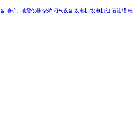
备
地矿、地震仪器
锅炉
沼气设备
发电机/发电机组
石油蜡
电