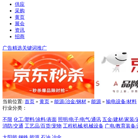
供应
采购
黄页
展会
资讯
招商
广告精选
关键词推广
当前位置:
首页
»
黄页
»
能源/冶金/钢材
»
能源
»
输电设备/材料
行业分类：
不限
化工/塑料/涂料/表面
照明/电子/电气/通讯
五金/建材/家装/
消防/交通
工艺品/百货/宠物
工程机械/机械设备
广电/教育装备
太阳能
钢铁
能源
石油
冶金