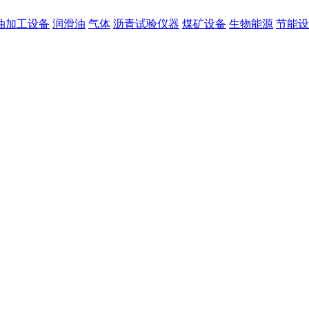
油加工设备
润滑油
气体
沥青试验仪器
煤矿设备
生物能源
节能设