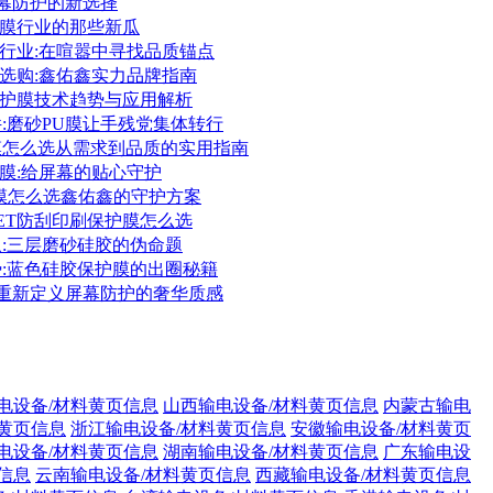
:屏幕防护的新选择
保护膜行业的那些新瓜
护膜行业:在喧嚣中寻找品质锚点
护膜选购:鑫佑鑫实力品牌指南
胶保护膜技术趋势与应用解析
件:磨砂PU膜让手残党集体转行
护膜怎么选从需求到品质的实用指南
保护膜:给屏幕的贴心守护
护膜怎么选鑫佑鑫的守护方案
PET防刮印刷保护膜怎么选
象:三层磨砂硅胶的伪命题
势:蓝色硅胶保护膜的出圈秘籍
膜:重新定义屏幕防护的奢华质感
电设备/材料黄页信息
山西输电设备/材料黄页信息
内蒙古输电
黄页信息
浙江输电设备/材料黄页信息
安徽输电设备/材料黄页
电设备/材料黄页信息
湖南输电设备/材料黄页信息
广东输电设
信息
云南输电设备/材料黄页信息
西藏输电设备/材料黄页信息