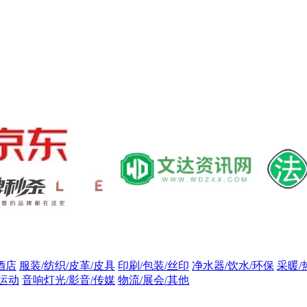
酒店
服装/纺织/皮革/皮具
印刷/包装/丝印
净水器/饮水/环保
采暖/
/运动
音响灯光/影音/传媒
物流/展会/其他