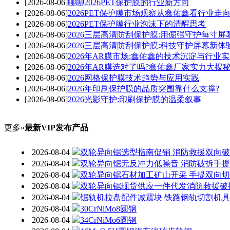
[2026-08-06]
聊聊2026PET保护膜的行业新方向
[2026-08-06]
2026PET保护膜市场观察从鑫佑鑫看行业走
[2026-08-06]
2026PET保护膜行业泡沫下的清醒思考
[2026-08-06]
2026三层高清防刮保护膜:用倔强守护每寸屏
[2026-08-06]
2026三层高清防刮保护膜:科技守护屏幕新体
[2026-08-06]
2026年AR膜市场:鑫佑鑫的技术沉淀与行业
[2026-08-06]
2026年AR膜选对了吗?鑫佑鑫厂家实力大揭
[2026-08-06]
2026网格保护膜技术趋势与应用实践
[2026-08-06]
2026年印刷保护膜的品质突围靠什么支撑?
[2026-08-06]
2026光影守护:印刷保护膜的温柔叙事
更多»
最新VIP发布产品
2026-08-04
双轮异向锯选型指南促销 消防救援双向
2026-08-04
双轮异向锯无反冲力低噪音 消防破拆手
2026-08-04
双轮异向锯石材加工矿山开采 手提双向
2026-08-04
双轮异向锯现货供应一件代发消防救援破
2026-08-04
锯轨机拉盘配件减震块 铁路钢轨切割机
2026-08-04
30CrNiMo8圆钢
2026-08-04
34CrNiMo6圆钢