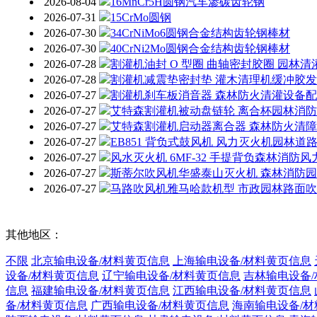
2026-08-04
16MnCr5H圆钢汽车渗碳齿轮钢
2026-07-31
15CrMo圆钢
2026-07-30
34CrNiMo6圆钢合金结构齿轮钢棒材
2026-07-30
40CrNi2Mo圆钢合金结构齿轮钢棒材
2026-07-28
割灌机油封 O 型圈 曲轴密封胶圈 园林
2026-07-28
割灌机减震垫密封垫 灌木清理机缓冲胶
2026-07-27
割灌机刹车板消音器 森林防火清灌设备
2026-07-27
艾特森割灌机被动盘链轮 离合杯园林消
2026-07-27
艾特森割灌机启动器离合器 森林防火清
2026-07-27
EB851 背负式鼓风机 风力灭火机园林
2026-07-27
风水灭火机 6MF-32 手提背负森林消防
2026-07-27
斯蒂尔吹风机华盛泰山灭火机 森林消防
2026-07-27
马路吹风机雅马哈款机型 市政园林路面
其他地区：
不限
北京输电设备/材料黄页信息
上海输电设备/材料黄页信息
设备/材料黄页信息
辽宁输电设备/材料黄页信息
吉林输电设备
信息
福建输电设备/材料黄页信息
江西输电设备/材料黄页信息
备/材料黄页信息
广西输电设备/材料黄页信息
海南输电设备/