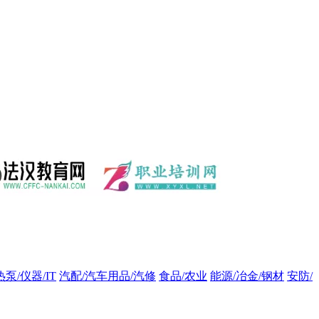
热泵/仪器/IT
汽配/汽车用品/汽修
食品/农业
能源/冶金/钢材
安防/