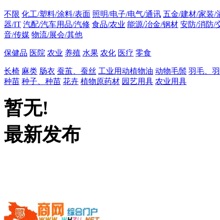
不限
化工/塑料/涂料/表面
照明/电子/电气/通讯
五金/建材/家装/
器/IT
汽配/汽车用品/汽修
食品/农业
能源/冶金/钢材
安防/消防/
音/传媒
物流/展会/其他
保健品
医院
农业
养殖
水果
农化
医疗
零食
长椅
麻类
肠衣
蚕茧、蚕丝
工业用动植物油
动物毛鬃
羽毛、羽
种苗
种子、种苗
花卉
植物原药材
园艺用具
农业用具
暂无!
最新发布