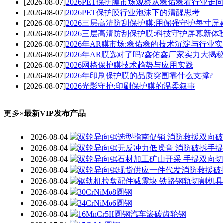
[2026-08-07]
2026PET保护膜市场观察从鑫佑鑫看行业走
[2026-08-07]
2026PET保护膜行业泡沫下的清醒思考
[2026-08-07]
2026三层高清防刮保护膜:用倔强守护每寸屏
[2026-08-07]
2026三层高清防刮保护膜:科技守护屏幕新体
[2026-08-07]
2026年AR膜市场:鑫佑鑫的技术沉淀与行业
[2026-08-07]
2026年AR膜选对了吗?鑫佑鑫厂家实力大揭
[2026-08-07]
2026网格保护膜技术趋势与应用实践
[2026-08-07]
2026年印刷保护膜的品质突围靠什么支撑?
[2026-08-07]
2026光影守护:印刷保护膜的温柔叙事
更多»
最新VIP发布产品
2026-08-04
双轮异向锯选型指南促销 消防救援双向
2026-08-04
双轮异向锯无反冲力低噪音 消防破拆手
2026-08-04
双轮异向锯石材加工矿山开采 手提双向
2026-08-04
双轮异向锯现货供应一件代发消防救援破
2026-08-04
锯轨机拉盘配件减震块 铁路钢轨切割机
2026-08-04
30CrNiMo8圆钢
2026-08-04
34CrNiMo6圆钢
2026-08-04
16MnCr5H圆钢汽车渗碳齿轮钢