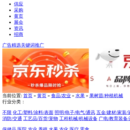
供应
采购
黄页
展会
资讯
招商
广告精选
关键词推广
当前位置:
首页
»
黄页
»
食品/农业
»
水果
»
果树苗/种植机械
行业分类：
不限
化工/塑料/涂料/表面
照明/电子/电气/通讯
五金/建材/家装/
消防/交通
工艺品/百货/宠物
工程机械/机械设备
广电/教育装备
保健品
医院
农业
养殖
水果
农化
医疗
零食