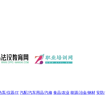
热泵/仪器/IT
汽配/汽车用品/汽修
食品/农业
能源/冶金/钢材
安防/