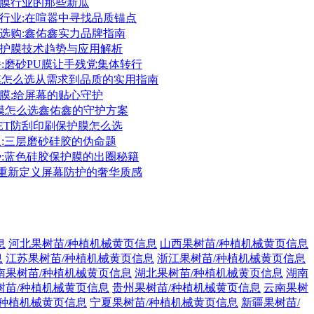
保护膜行业的那些新瓜
护膜行业:在喧嚣中寻找品质锚点
护膜选购:鑫佑鑫实力品牌指南
胶保护膜技术趋势与应用解析
件:磨砂PU膜让手残党集体转行
护膜怎么选从需求到品质的实用指南
保护膜:给屏幕的贴心守护
护膜怎么选鑫佑鑫的守护方案
PET防刮印刷保护膜怎么选
象:三层磨砂硅胶的伪命题
势:蓝色硅胶保护膜的出圈秘籍
膜:重新定义屏幕防护的奢华质感
息
河北果树苗/种植机械黄页信息
山西果树苗/种植机械黄页信息
息
江苏果树苗/种植机械黄页信息
浙江果树苗/种植机械黄页信息
南果树苗/种植机械黄页信息
湖北果树苗/种植机械黄页信息
湖南
树苗/种植机械黄页信息
贵州果树苗/种植机械黄页信息
云南果树
/种植机械黄页信息
宁夏果树苗/种植机械黄页信息
新疆果树苗/