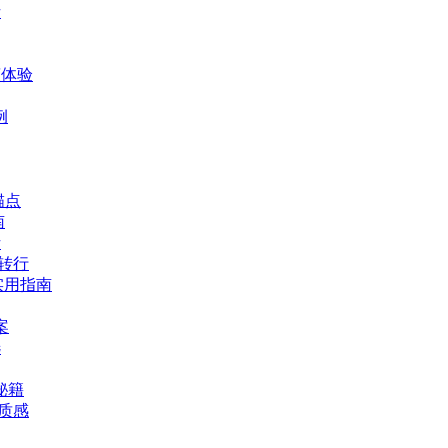
析
爽体验
例
锚点
南
析
体转行
实用指南
案
选
秘籍
华质感