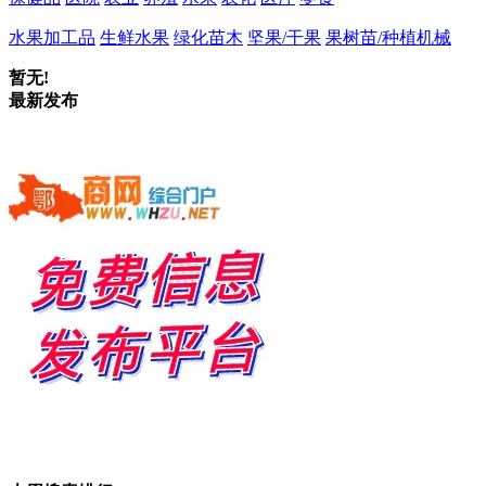
水果加工品
生鲜水果
绿化苗木
坚果/干果
果树苗/种植机械
暂无!
最新发布