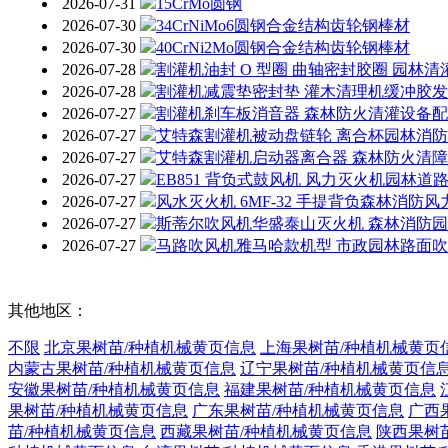
2026-07-31
15CrMo圆钢
2026-07-30
34CrNiMo6圆钢合金结构齿轮钢棒材
2026-07-30
40CrNi2Mo圆钢合金结构齿轮钢棒材
2026-07-28
割灌机油封 O 型圈 曲轴密封胶圈 园林
2026-07-28
割灌机减震垫密封垫 灌木清理机缓冲胶
2026-07-27
割灌机刹车板消音器 森林防火清灌设备
2026-07-27
艾特森割灌机被动盘链轮 离合杯园林消
2026-07-27
艾特森割灌机启动器离合器 森林防火清
2026-07-27
EB851 背负式鼓风机 风力灭火机园林
2026-07-27
风水灭火机 6MF-32 手提背负森林消防
2026-07-27
斯蒂尔吹风机华盛泰山灭火机 森林消防
2026-07-27
马路吹风机雅马哈款机型 市政园林路面
其他地区：
不限
北京果树苗/种植机械黄页信息
上海果树苗/种植机械黄页
内蒙古果树苗/种植机械黄页信息
辽宁果树苗/种植机械黄页信
安徽果树苗/种植机械黄页信息
福建果树苗/种植机械黄页信息
果树苗/种植机械黄页信息
广东果树苗/种植机械黄页信息
广西
苗/种植机械黄页信息
西藏果树苗/种植机械黄页信息
陕西果树