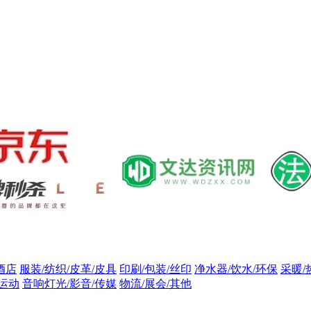
酒店
服装/纺织/皮革/皮具
印刷/包装/丝印
净水器/饮水/环保
采暖/
/运动
音响灯光/影音/传媒
物流/展会/其他