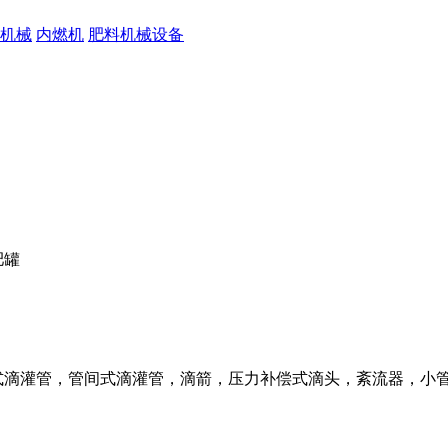
机械
内燃机
肥料机械设备
肥罐
式滴灌管，管间式滴灌管，滴箭，压力补偿式滴头，紊流器，小