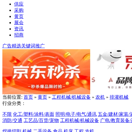
供应
采购
黄页
展会
资讯
招商
广告精选
关键词推广
当前位置:
首页
»
黄页
»
工程机械/机械设备
»
农机
»
排灌机械
行业分类：
不限
化工/塑料/涂料/表面
照明/电子/电气/通讯
五金/建材/家装/
消防/交通
工艺品/百货/宠物
工程机械/机械设备
广电/教育装备
焊接切割
机械
二手设备
食品
机床
工程
农机