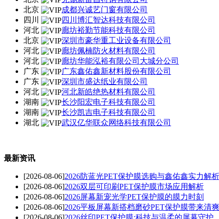
北京
成都兴诚艺门窗有限公司
四川
四川博汇智达科技有限公司
河北
廊坊裕勤节能科技有限公司
北京
深圳市豪华重工业设备有限公司
河北
廊坊佩楠防火材料有限公司
河北
廊坊华能泓裕有限公司大城分公司
广东
广东鑫佑鑫新材料股份有限公司
广东
深圳市盛达纸业有限公司
河北
河北新皓绝热材料有限公司
湖南
长沙阳宏电子科技有限公司
湖南
长沙凯吉电子科技有限公司
湖北
武汉亿华联众网络科技有限公司
最新资讯
[2026-08-06]
2026防蓝光PET保护膜选购与鑫佑鑫实力解
[2026-08-06]
2026双层可印刷PET保护膜市场应用解析
[2026-08-06]
2026屏幕新宠光学PET保护膜的膜力时刻
[2026-08-06]
2026平板屏幕新搭档磨砂PET保护膜带来清
[2026-08-06]
2026丝印PET保护膜:科技与温柔的屏幕守护