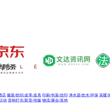
酒店
服装/纺织/皮革/皮具
印刷/包装/丝印
净水器/饮水/环保
采暖/
/运动
音响灯光/影音/传媒
物流/展会/其他