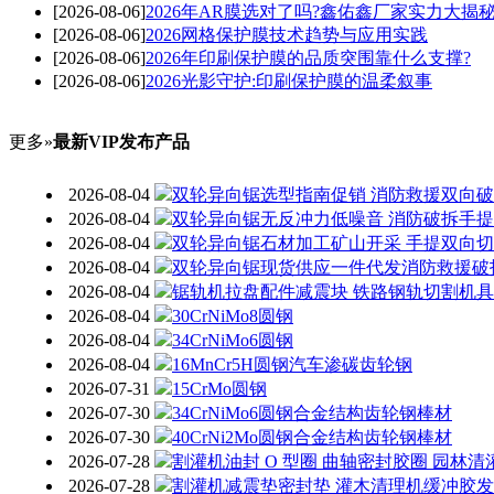
[2026-08-06]
2026年AR膜选对了吗?鑫佑鑫厂家实力大揭
[2026-08-06]
2026网格保护膜技术趋势与应用实践
[2026-08-06]
2026年印刷保护膜的品质突围靠什么支撑?
[2026-08-06]
2026光影守护:印刷保护膜的温柔叙事
更多»
最新VIP发布产品
2026-08-04
双轮异向锯选型指南促销 消防救援双向
2026-08-04
双轮异向锯无反冲力低噪音 消防破拆手
2026-08-04
双轮异向锯石材加工矿山开采 手提双向
2026-08-04
双轮异向锯现货供应一件代发消防救援破
2026-08-04
锯轨机拉盘配件减震块 铁路钢轨切割机
2026-08-04
30CrNiMo8圆钢
2026-08-04
34CrNiMo6圆钢
2026-08-04
16MnCr5H圆钢汽车渗碳齿轮钢
2026-07-31
15CrMo圆钢
2026-07-30
34CrNiMo6圆钢合金结构齿轮钢棒材
2026-07-30
40CrNi2Mo圆钢合金结构齿轮钢棒材
2026-07-28
割灌机油封 O 型圈 曲轴密封胶圈 园林
2026-07-28
割灌机减震垫密封垫 灌木清理机缓冲胶