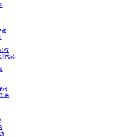
例
锚点
南
析
体转行
实用指南
案
选
秘籍
华质感
向
幕
验
实践