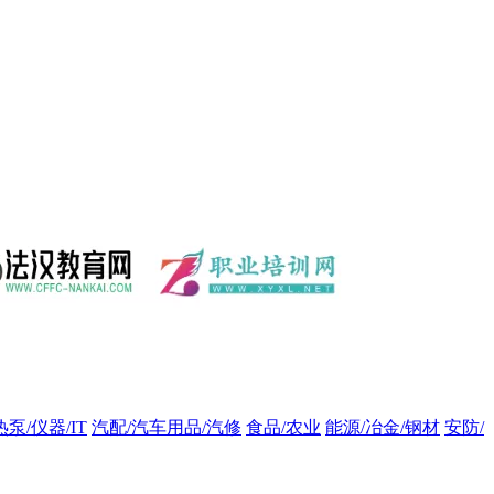
热泵/仪器/IT
汽配/汽车用品/汽修
食品/农业
能源/冶金/钢材
安防/