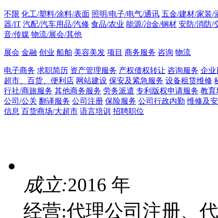
不限
化工/塑料/涂料/表面
照明/电子/电气/通讯
五金/建材/家装/
器/IT
汽配/汽车用品/汽修
食品/农业
能源/冶金/钢材
安防/消防/
音/传媒
物流/展会/其他
展会
金融
创业
船舶
美容美发
项目
商务服务
咨询
物流
电子商务
求职简历
资产管理服务
产权债权转让
咨询服务
企业
超市、百货、便利店
网站建设
保安及紧急服务
设备租赁维修
行社/商旅服务
其他商务服务
劳务派遣
专利版权申请服务
教育
公司/公关
翻译服务
公司注册
保险服务
公司行政内勤
维修及安
信息
百货商场/大超市
语言培训
招聘职位
成立:
2016 年
经营:代理公司注册、