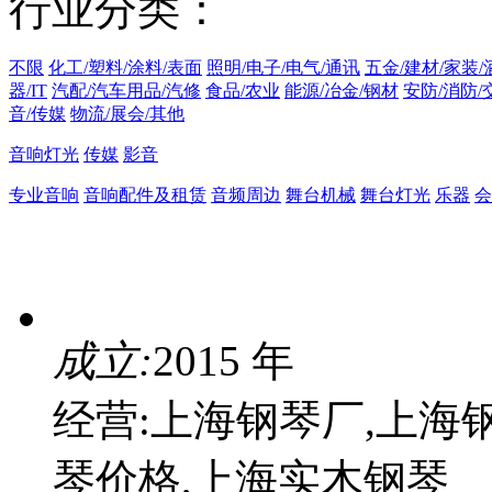
行业分类：
不限
化工/塑料/涂料/表面
照明/电子/电气/通讯
五金/建材/家装/
器/IT
汽配/汽车用品/汽修
食品/农业
能源/冶金/钢材
安防/消防/
音/传媒
物流/展会/其他
音响灯光
传媒
影音
专业音响
音响配件及租赁
音频周边
舞台机械
舞台灯光
乐器
会
成立:
2015 年
经营:上海钢琴厂,上海
琴价格,上海实木钢琴