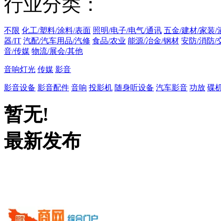
行业分类：
不限
化工/塑料/涂料/表面
照明/电子/电气/通讯
五金/建材/家装/
器/IT
汽配/汽车用品/汽修
食品/农业
能源/冶金/钢材
安防/消防/
音/传媒
物流/展会/其他
音响灯光
传媒
影音
影音设备
影音配件
音响
投影机
随身听设备
汽车影音
功放
碟
暂无!
最新发布