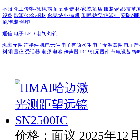
不限
化工/塑料/涂料/表面
五金/建材/家装/酒店
服装/纺织/皮革/
设备
能源/冶金/钢材
食品/农业/有机
采暖/热泵/仪器/IT
安防/消
刷/包装/丝印
通信
电子
LED
电气
灯饰
频率元件
连接件
机电元件
电子有源器件
电子无源器件
电子产
料/测量仪
受话器
电源/电池
传声器
PCB机元器件
节电设备
蜂
价格：面议
2025年12