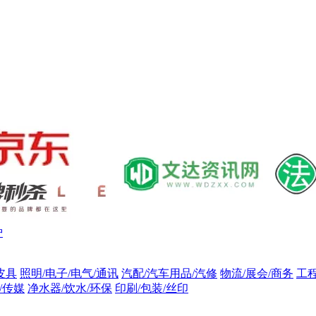
炉
皮具
照明/电子/电气/通讯
汽配/汽车用品/汽修
物流/展会/商务
工
/传媒
净水器/饮水/环保
印刷/包装/丝印