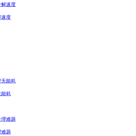
解速度
无能耗
理难题