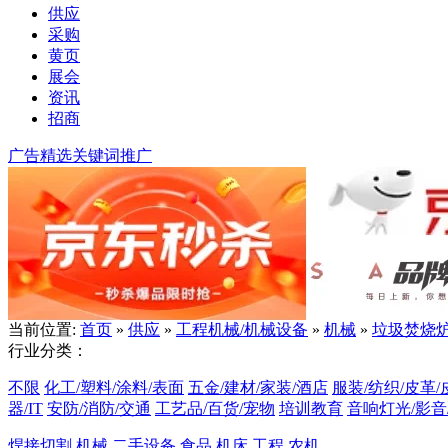
供应
采购
黄页
展会
资讯
招商
广告精选
关键词推广
当前位置:
首页
»
供应
»
工程机械/机械设备
»
机械
»
垃圾焚烧
行业分类：
不限
化工/塑料/涂料/表面
五金/建材/家装/酒店
服装/纺织/皮革/
器/IT
安防/消防/交通
工艺品/百货/宠物
培训教育
音响灯光/影音
焊接切割
机械
二手设备
食品
机床
工程
农机