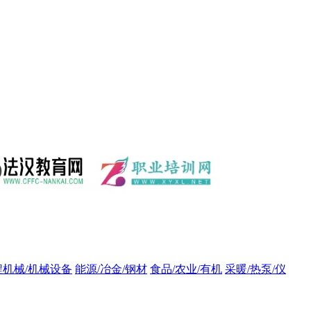
程机械/机械设备
能源/冶金/钢材
食品/农业/有机
采暖/热泵/仪