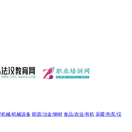
程机械/机械设备
能源/冶金/钢材
食品/农业/有机
采暖/热泵/仪