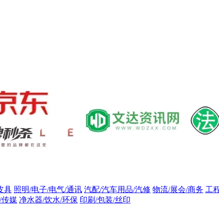
皮具
照明/电子/电气/通讯
汽配/汽车用品/汽修
物流/展会/商务
工
/传媒
净水器/饮水/环保
印刷/包装/丝印