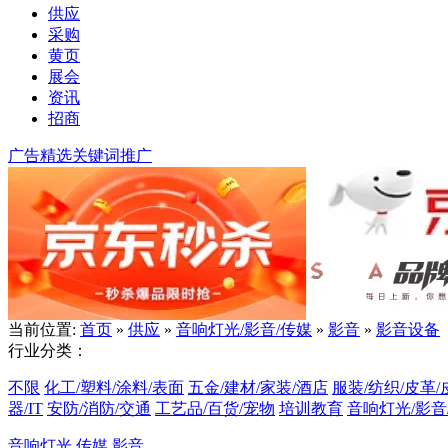
供应
采购
黄页
展会
资讯
招商
广告精选
关键词推广
当前位置:
首页
»
供应
»
音响灯光/影音/传媒
»
影音
»
影音设备
行业分类：
不限
化工/塑料/涂料/表面
五金/建材/家装/酒店
服装/纺织/皮革/
器/IT
安防/消防/交通
工艺品/百货/宠物
培训教育
音响灯光/影音
音响灯光
传媒
影音