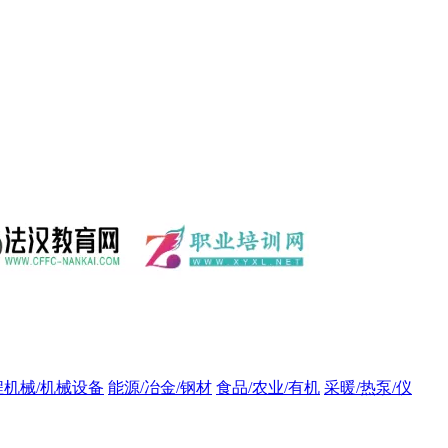
程机械/机械设备
能源/冶金/钢材
食品/农业/有机
采暖/热泵/仪