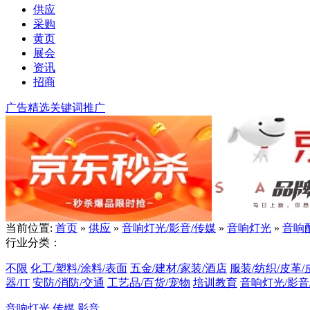
供应
采购
黄页
展会
资讯
招商
广告精选
关键词推广
当前位置:
首页
»
供应
»
音响灯光/影音/传媒
»
音响灯光
»
音响
行业分类：
不限
化工/塑料/涂料/表面
五金/建材/家装/酒店
服装/纺织/皮革/
器/IT
安防/消防/交通
工艺品/百货/宠物
培训教育
音响灯光/影音
音响灯光
传媒
影音