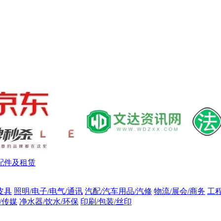
配件及租赁
皮具
照明/电子/电气/通讯
汽配/汽车用品/汽修
物流/展会/商务
工
/传媒
净水器/饮水/环保
印刷/包装/丝印