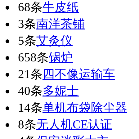
68条
牛皮纸
3条
南洋茶铺
5条
艾灸仪
658条
锅炉
21条
四不像运输车
40条
多妮士
14条
单机布袋除尘器
8条
无人机CE认证