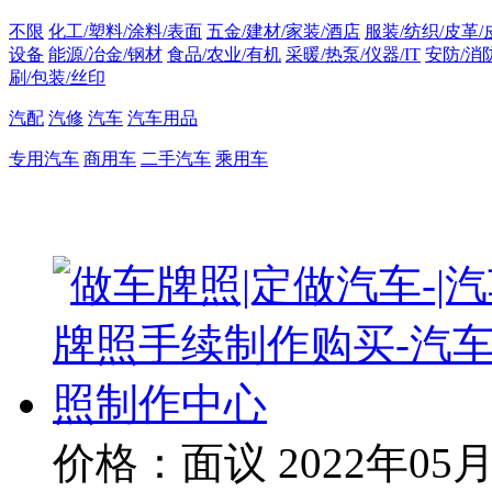
不限
化工/塑料/涂料/表面
五金/建材/家装/酒店
服装/纺织/皮革/
设备
能源/冶金/钢材
食品/农业/有机
采暖/热泵/仪器/IT
安防/消
刷/包装/丝印
汽配
汽修
汽车
汽车用品
专用汽车
商用车
二手汽车
乘用车
价格：面议
2022年05