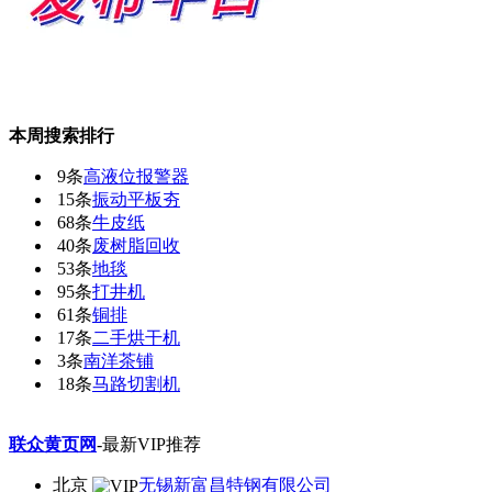
本周搜索排行
9条
高液位报警器
15条
振动平板夯
68条
牛皮纸
40条
废树脂回收
53条
地毯
95条
打井机
61条
铜排
17条
二手烘干机
3条
南洋茶铺
18条
马路切割机
联众黄页网
-最新VIP推荐
北京
无锡新富昌特钢有限公司