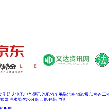
皮具
照明/电子/电气/通讯
汽配/汽车用品/汽修
物流/展会/商务
工
/传媒
净水器/饮水/环保
印刷/包装/丝印
发
船舶