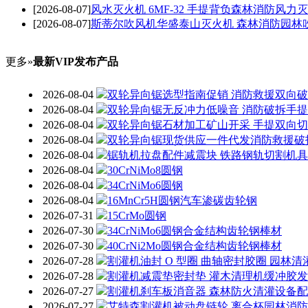
[2026-08-07]
风水灭火机 6MF-32 手提背负森林消防风力
[2026-08-07]
斯蒂尔吹风机华盛泰山灭火机 森林消防园林
更多»
最新VIP发布产品
2026-08-04
双轮异向锯选型指南促销 消防救援双向
2026-08-04
双轮异向锯无反冲力低噪音 消防破拆手
2026-08-04
双轮异向锯石材加工矿山开采 手提双向
2026-08-04
双轮异向锯现货供应一件代发消防救援破
2026-08-04
锯轨机拉盘配件减震块 铁路钢轨切割机
2026-08-04
30CrNiMo8圆钢
2026-08-04
34CrNiMo6圆钢
2026-08-04
16MnCr5H圆钢汽车渗碳齿轮钢
2026-07-31
15CrMo圆钢
2026-07-30
34CrNiMo6圆钢合金结构齿轮钢棒材
2026-07-30
40CrNi2Mo圆钢合金结构齿轮钢棒材
2026-07-28
割灌机油封 O 型圈 曲轴密封胶圈 园林
2026-07-28
割灌机减震垫密封垫 灌木清理机缓冲胶
2026-07-27
割灌机刹车板消音器 森林防火清灌设备
2026-07-27
艾特森割灌机被动盘链轮 离合杯园林消