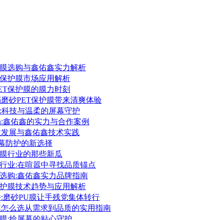
保护膜选购与鑫佑鑫实力解析
ET保护膜市场应用解析
PET保护膜的膜力时刻
档磨砂PET保护膜带来清爽体验
护膜:科技与温柔的屏幕守护
场:鑫佑鑫的实力与合作案例
行业发展与鑫佑鑫技术实践
:屏幕防护的新选择
保护膜行业的那些新瓜
护膜行业:在喧嚣中寻找品质锚点
护膜选购:鑫佑鑫实力品牌指南
胶保护膜技术趋势与应用解析
件:磨砂PU膜让手残党集体转行
护膜怎么选从需求到品质的实用指南
保护膜:给屏幕的贴心守护