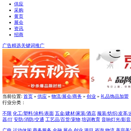
供应
采购
黄页
展会
资讯
招商
广告精选
关键词推广
当前位置:
首页
»
供应
»
物流/展会/商务
»
创业
»
礼品饰品加盟
行业分类：
不限
化工/塑料/涂料/表面
五金/建材/家装/酒店
服装/纺织/皮革/
器/IT
安防/消防/交通
工艺品/百货/宠物
培训教育
音响灯光/影音
广电
运动休闲
商务服务
金融
展会
创业
项目
咨询
物流
美容美