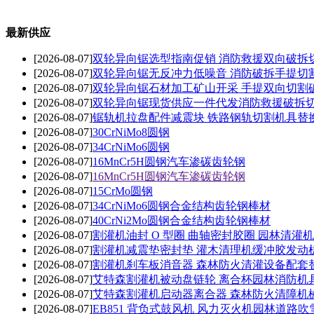
最新供应
[2026-08-07]
双轮异向锯选型指南促销 消防救援双向破拆
[2026-08-07]
双轮异向锯无反冲力低噪音 消防破拆手提切
[2026-08-07]
双轮异向锯石材加工矿山开采 手提双向切割
[2026-08-07]
双轮异向锯现货供应一件代发消防救援破拆
[2026-08-07]
锯轨机拉盘配件减震块 铁路钢轨切割机具替
[2026-08-07]
30CrNiMo8圆钢
[2026-08-07]
34CrNiMo6圆钢
[2026-08-07]
16MnCr5H圆钢汽车渗碳齿轮钢
[2026-08-07]
16MnCr5H圆钢汽车渗碳齿轮钢
[2026-08-07]
15CrMo圆钢
[2026-08-07]
34CrNiMo6圆钢合金结构齿轮钢棒材
[2026-08-07]
40CrNi2Mo圆钢合金结构齿轮钢棒材
[2026-08-07]
割灌机油封 O 型圈 曲轴密封胶圈 园林清灌
[2026-08-07]
割灌机减震垫密封垫 灌木清理机缓冲胶发动
[2026-08-07]
割灌机刹车板消音器 森林防火清灌设备配套
[2026-08-07]
艾特森割灌机被动盘链轮 离合杯园林消防机
[2026-08-07]
艾特森割灌机启动器离合器 森林防火清障机
[2026-08-07]
EB851 背负式鼓风机 风力灭火机园林道路