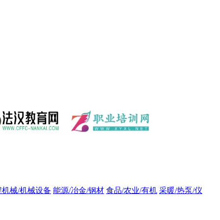
程机械/机械设备
能源/冶金/钢材
食品/农业/有机
采暖/热泵/仪