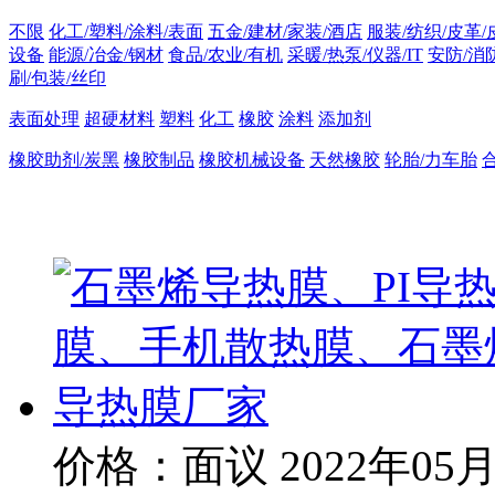
不限
化工/塑料/涂料/表面
五金/建材/家装/酒店
服装/纺织/皮革/
设备
能源/冶金/钢材
食品/农业/有机
采暖/热泵/仪器/IT
安防/消
刷/包装/丝印
表面处理
超硬材料
塑料
化工
橡胶
涂料
添加剂
橡胶助剂/炭黑
橡胶制品
橡胶机械设备
天然橡胶
轮胎/力车胎
价格：面议
2022年05