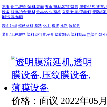
不限
化工/塑料/涂料/表面
五金/建材/家装/酒店
服装/纺织/皮革/
设备
能源/冶金/钢材
食品/农业/有机
采暖/热泵/仪器/IT
安防/消
刷/包装/丝印
表面处理
超硬材料
塑料
化工
橡胶
涂料
添加剂
通用/工程塑料
塑料助剂
电子用塑胶制品
塑料制品
热塑性弹性
价格：面议
2022年05