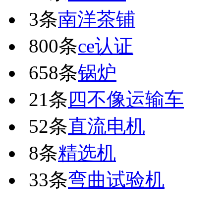
3条
南洋茶铺
800条
ce认证
658条
锅炉
21条
四不像运输车
52条
直流电机
8条
精选机
33条
弯曲试验机