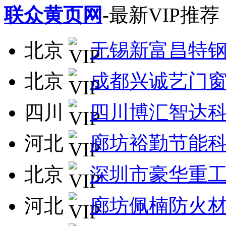
联众黄页网
-最新VIP推荐
北京
无锡新富昌特
北京
成都兴诚艺门
四川
四川博汇智达
河北
廊坊裕勤节能
北京
深圳市豪华重
河北
廊坊佩楠防火