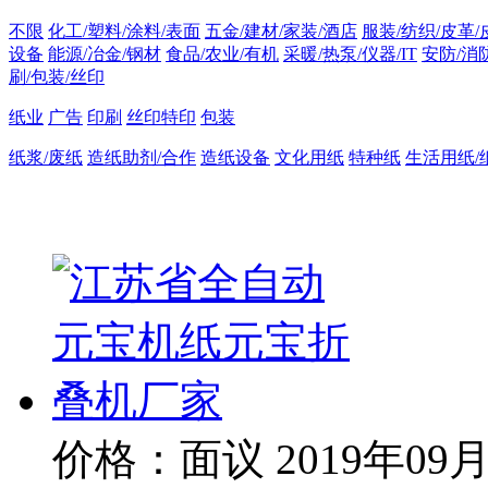
不限
化工/塑料/涂料/表面
五金/建材/家装/酒店
服装/纺织/皮革/
设备
能源/冶金/钢材
食品/农业/有机
采暖/热泵/仪器/IT
安防/消
刷/包装/丝印
纸业
广告
印刷
丝印特印
包装
纸浆/废纸
造纸助剂/合作
造纸设备
文化用纸
特种纸
生活用纸/
价格：面议
2019年09