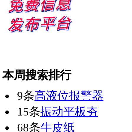
本周搜索排行
9条
高液位报警器
15条
振动平板夯
68条
牛皮纸