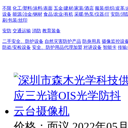
不限
化工/塑料/涂料/表面
五金/建材/家装/酒店
服装/纺织/皮革/
设备
能源/冶金/钢材
食品/农业/有机
采暖/热泵/仪器/IT
安防/消
刷/包装/丝印
安防
交通运输
消防
教育装备
二手安全、防护设备
自然灾害防护产品
防身用具
摄像监控设
防盗/安检设备
安全、防护用品代理加盟
对讲设备
智能卡
传输
价格：面议
2022年05