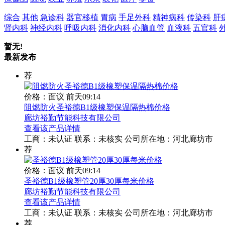
综合
其他
急诊科
器官移植
胃病
手足外科
精神病科
传染科
肝
肾内科
神经内科
呼吸内科
消化内科
心脑血管
血液科
五官科
暂无!
最新发布
荐
价格：面议
前天09:14
阻燃防火圣裕德B1级橡塑保温隔热棉价格
廊坊裕勤节能科技有限公司
查看该产品详情
工商：
未认证
联系：
未核实
公司所在地：河北廊坊市
荐
价格：面议
前天09:14
圣裕德B1级橡塑管20厚30厚每米价格
廊坊裕勤节能科技有限公司
查看该产品详情
工商：
未认证
联系：
未核实
公司所在地：河北廊坊市
荐