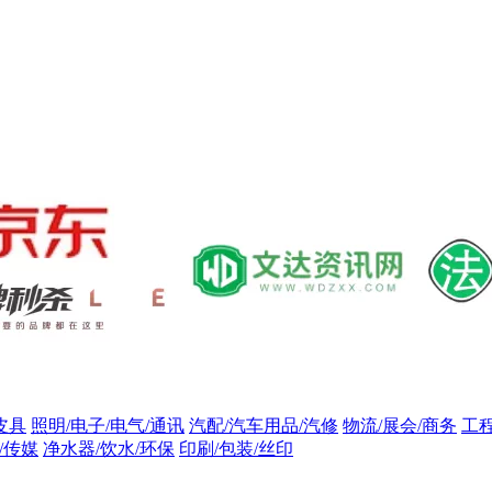
皮具
照明/电子/电气/通讯
汽配/汽车用品/汽修
物流/展会/商务
工
/传媒
净水器/饮水/环保
印刷/包装/丝印