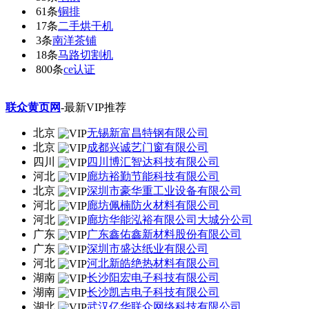
61条
铜排
17条
二手烘干机
3条
南洋茶铺
18条
马路切割机
800条
ce认证
联众黄页网
-最新VIP推荐
北京
无锡新富昌特钢有限公司
北京
成都兴诚艺门窗有限公司
四川
四川博汇智达科技有限公司
河北
廊坊裕勤节能科技有限公司
北京
深圳市豪华重工业设备有限公司
河北
廊坊佩楠防火材料有限公司
河北
廊坊华能泓裕有限公司大城分公司
广东
广东鑫佑鑫新材料股份有限公司
广东
深圳市盛达纸业有限公司
河北
河北新皓绝热材料有限公司
湖南
长沙阳宏电子科技有限公司
湖南
长沙凯吉电子科技有限公司
湖北
武汉亿华联众网络科技有限公司