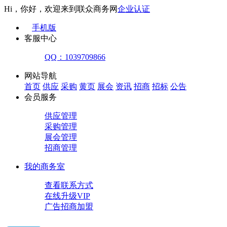
Hi，你好，欢迎来到联众商务网
企业认证
手机版
客服中心
QQ：1039709866
网站导航
首页
供应
采购
黄页
展会
资讯
招商
招标
公告
会员服务
供应管理
采购管理
展会管理
招商管理
我的商务室
查看联系方式
在线升级VIP
广告招商加盟