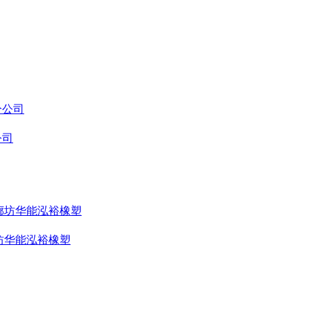
公司
坊华能泓裕橡塑