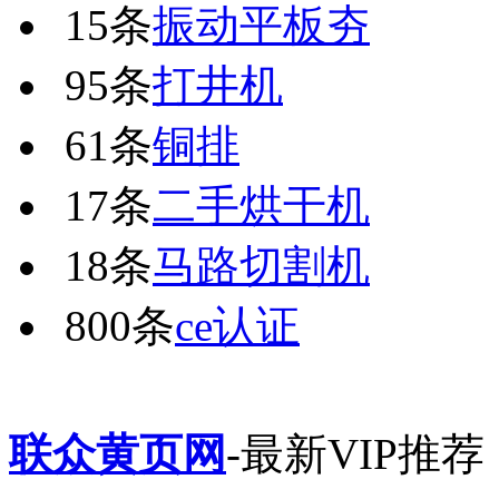
15条
振动平板夯
95条
打井机
61条
铜排
17条
二手烘干机
18条
马路切割机
800条
ce认证
联众黄页网
-最新VIP推荐