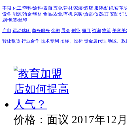
不限
化工/塑料/涂料/表面
五金/建材/家装/酒店
服装/纺织/皮革/
设备
能源/冶金/钢材
食品/农业/有机
采暖/热泵/仪器/IT
安防/消
刷/包装/丝印
广电
运动休闲
商务服务
金融
展会
创业
项目
咨询
物流
美容美
转让租赁
行业合作
技术专利
招标、投标
贵金属代理
地区、政
价格：面议
2017年12