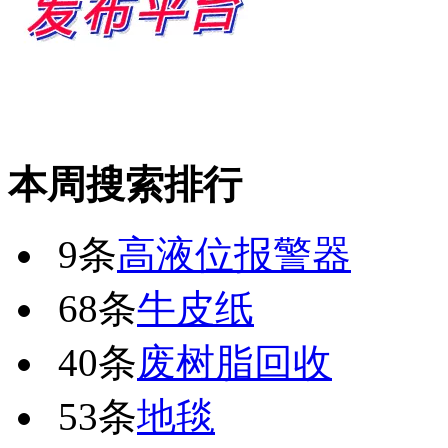
本周搜索排行
9条
高液位报警器
68条
牛皮纸
40条
废树脂回收
53条
地毯