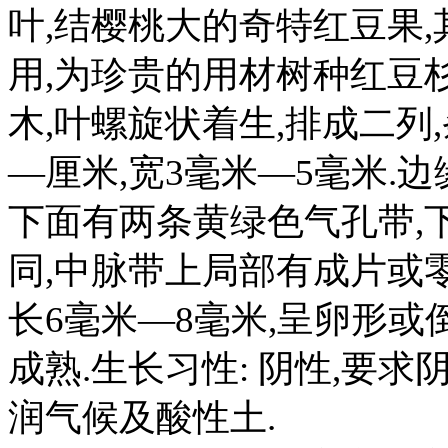
叶,结樱桃大的奇特红豆果,
用,为珍贵的用材树种红豆杉
木,叶螺旋状着生,排成二列,
—厘米,宽3毫米—5毫米.
下面有两条黄绿色气孔带,
同,中脉带上局部有成片或
长6毫米—8毫米,呈卵形或倒
成熟.生长习性: 阴性,要
润气候及酸性土.