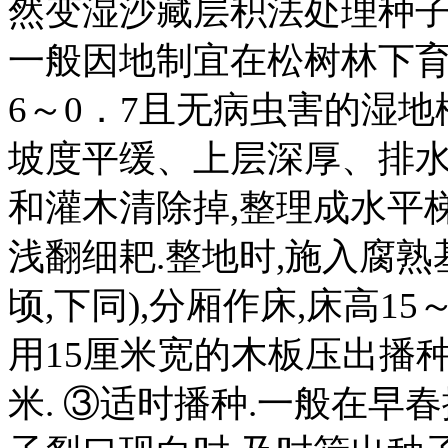
然变湿沙藏层积法处理种子,
一般因地制宜在松树林下育
6～0．7且无病虫害的湿
坡度平缓、上层深厚、排水
和灌木清除掉,整理成水平梯面
浅翻细耙.整地时,施入腐熟基肥
顷,下同),分厢作床,床高15
用15厘米宽的木板压出播种
米. ③适时播种.一般在早春