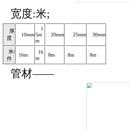
宽度:米;
1
厚
10mm
5m
20mm
25mm
30mm
度
m
米
/
16
16m
8m
8m
8m
m
件
管材
——