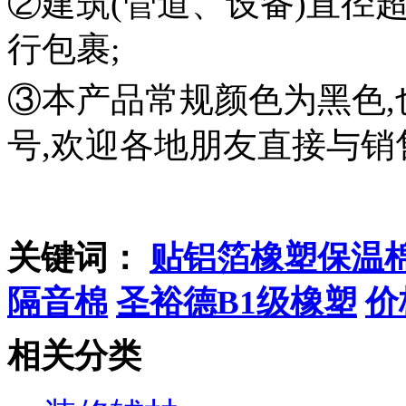
②
建筑(管道、设备)直径
行包裹;
③本产品常规颜色为黑色,
号,欢迎各地朋友
直接与销
关键词：
贴铝箔橡塑保温
隔音棉
圣裕德B1级橡塑
价
相关分类