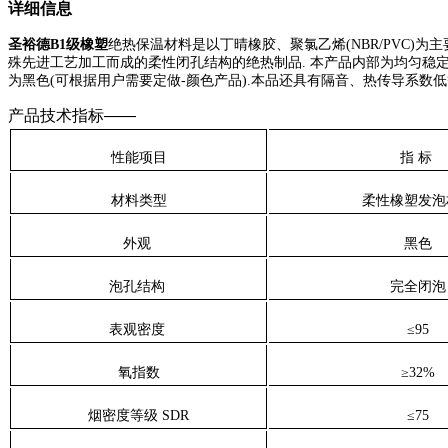
详细信息
圣裕德B1级橡塑
绝热保温材料是以丁晴橡胶、聚氯乙烯(
NBR/PVC
)为
殊先进工艺加工而成的柔性闭孔结构的绝热制品. 本产品内部为均匀稳定
为黑色(可根据用户需要定做-颜色产品).本品还具有隔音、热传导系数
产品技术指标——
性能项目
指 标
材料类型
柔性橡塑发泡
外观
黑色
泡孔结构
完全闭泡
表观密度
≤
95
氧指数
≥
32
%
烟密度等级
SDR
≤
75