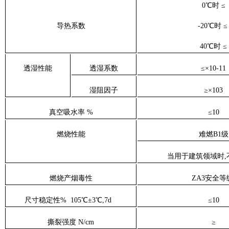
0
℃时
≤
导热系数
-20
℃时
≤
40
℃时
≤
透湿性能
透湿系数
≤×
10-11
湿阻因子
≥×
103
真空吸水率 %
≤
10
燃烧性能
难燃
B1
级
当用于建筑领域时
,
燃烧产烟毒性
ZA3
安全等
尺寸稳定性%
105
℃±
3
℃,
7d
≤
10
撕裂强度
N/cm
≥