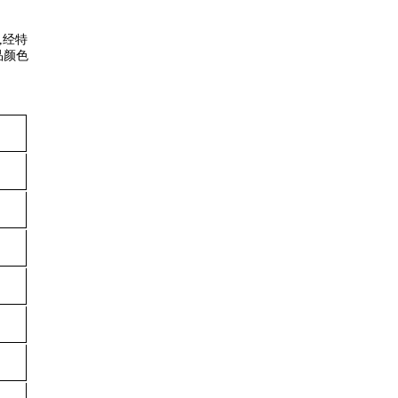
,经特
品颜色