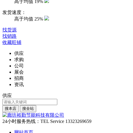
高于均值
19%
发货速度：
高于均值
25%
找货源
找销路
收藏旺铺
供应
求购
公司
展会
招商
资讯
供应
24小时服务热线：
TEL Service
13323269659
网站首页