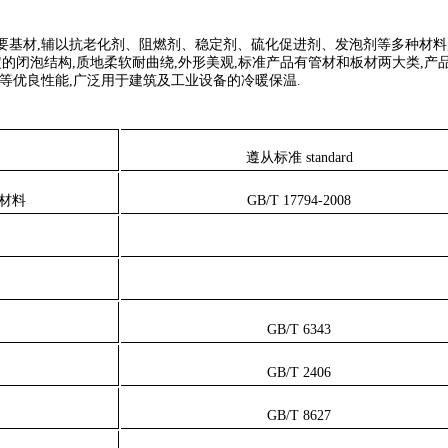
主要基材,辅以抗老化剂、阻燃剂、稳定剂、硫化促进剂、发泡剂等多种材料
的闭泡结构,质地柔软耐曲绕,外形美观,标准产品有管材和板材两大类,产
低等优良性能,广泛用于建筑及工业设备的冷暖保温.
遵从标准
standard
材料
GB/T 17794-2008
GB/T 6343
GB/T 2406
GB/T 8627