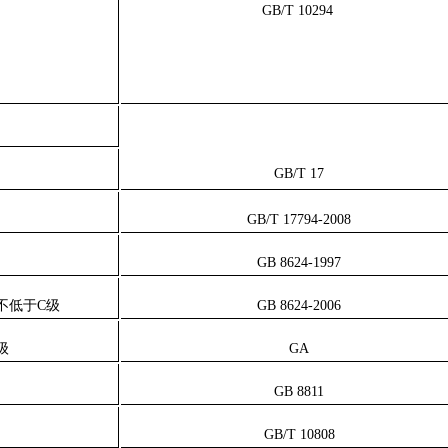
GB/T 10294
GB/T 17
GB/T 17794-2008
GB 8624-1997
不低于
C
级
GB 8624-2006
级
GA
GB 8811
GB/T 10808