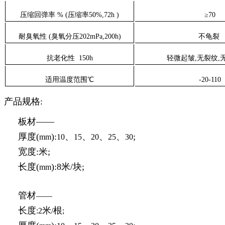
压缩回弹率
%
(压缩率
50
%,
72h
)
≥
70
耐臭氧性 (臭氧分压
202mPa,200h
)
不龟裂
抗老化性
150h
轻微起皱,无裂纹,无
适用温度范围℃
-20-110
产品规格:
板材
——
厚度
(
):
、
、
、
、
;
mm
10
15
20
25
30
宽度:
米;
长度
(
):8米/块;
mm
管材
——
长度
米
根
:2
/
;