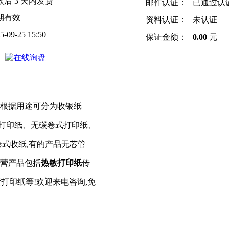
款后
3
天内发货
邮件认证：
已通过认
期有效
资料认证：
未认证
5-09-25 15:50
保证金额：
0.00
元
纸根据用途可分为收银纸
打印纸、无碳卷式打印纸、
卷式收纸,有的产品无芯管
主营产品包括
热敏打印纸
传
胶打印纸等
!
欢迎来电咨询,免