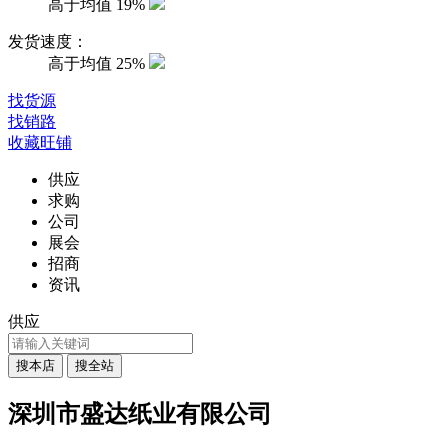
高于均值
19%
发货速度：
高于均值
25%
找货源
找销路
收藏旺铺
供应
求购
公司
展会
招商
资讯
供应
深圳市盛达纸业有限公司