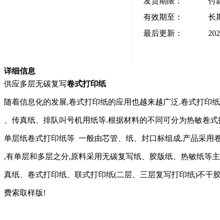
发货期限：
付
有效期至：
长
最后更新：
202
详细信息
供应多层无碳复写
卷式打印纸
随着信息化的发展,卷式打印纸的应用也越来越广泛.卷式打印
、传真纸、排队叫号机用纸等.根据材料的不同可分为热敏卷式
单层
纸卷式打印纸等
一般由芯管、纸、封口标组成,产品采用
,有单层和多层之分,原料采用无碳复写纸、胶版纸、热敏纸等
真纸、卷式打印纸、联式打印纸
(二层
、
三层复写打印纸
)
不干
费索取样版!