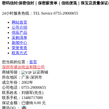
密码信封|保密信封｜保密薪资单｜信纸便笺｜珠宝店质量保证单
24小时服务热线：
TEL Service
0755-29000655
网站首页
公司介绍
供应产品
采购清单
新闻中心
荣誉资质
联系方式
您当前的位置：
首页
深圳市盛达纸业有限公司
商铺等级：
认证商铺
所在地区：广东-深圳市
成立年份：2002年
公司电话：
0755-29000655
联系姓名：刘德军(先生)
联系手机：
13480717089
保证金额：
已缴纳 0.00 元
腾讯QQ ：