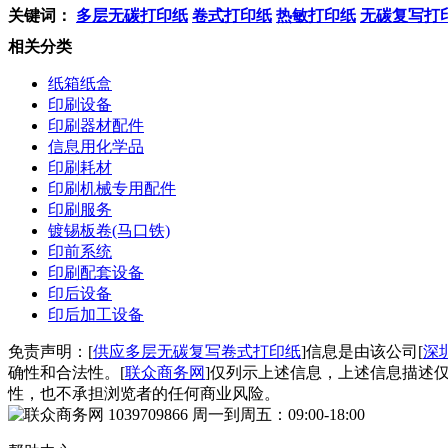
关键词：
多层无碳打印纸
卷式打印纸
热敏打印纸
无碳复写打
相关分类
纸箱纸盒
印刷设备
印刷器材配件
信息用化学品
印刷耗材
印刷机械专用配件
印刷服务
镀锡板卷(马口铁)
印前系统
印刷配套设备
印后设备
印后加工设备
免责声明：[
供应多层无碳复写卷式打印纸
]信息是由该公司[
深
确性和合法性。[
联众商务网
]仅列示上述信息，上述信息描述
性，也不承担浏览者的任何商业风险。
1039709866
周一到周五：09:00-18:00