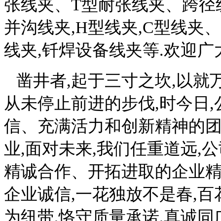
张线夹、
T
型耐张线夹、跨径
并沟线夹,
H
型线夹,
C
型线夹、
线夹,钎焊设备线夹等.欢迎广
凿井者,起于三寸之坎,以就
从未停止前进的步伐,时今日
信、充满活力和创新精神的团
业,面对未来,我们任重道远,
精诚合作、开拓进取的企业精
企业诚信,一花独放不是春,百
为纽带,恪守质量承诺,真诚同