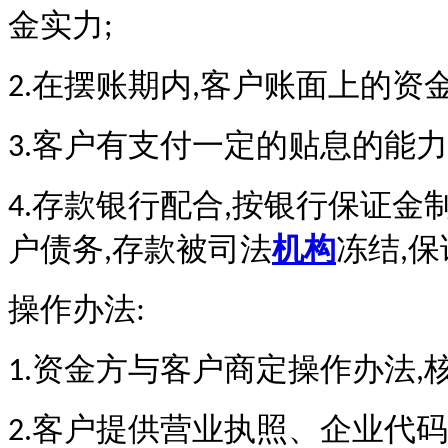
金实力
;
在摆账期内
客户账面上的资
2.
,
客户有支付一定的贴息的能力
3.
存款银行配合
按银行保证金
4.
,
户债务
存款被司法
机构
冻结
保
,
,
操作办法:
资金方与客户商定操作办法
1.
,
客户提供营业执照、企业代码
2.