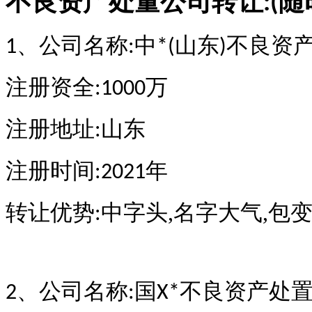
不良资产处量公司转让
随
:(
、公司名称
中
山东
不良资
1
:
*(
)
注册资全
万
:1000
注册地址
山东
:
注册时间
年
:2021
转让优势
中字头,名字大气,包
:
、公司名称
国
不良资产处置
2
:
X*