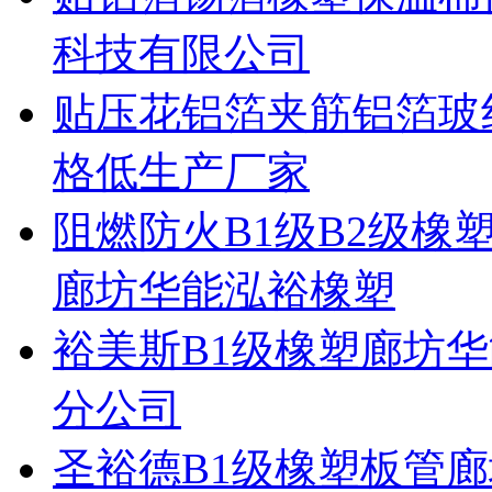
科技有限公司
贴压花铝箔夹筋铝箔玻
格低生产厂家
阻燃防火B1级B2级
廊坊华能泓裕橡塑
裕美斯B1级橡塑廊坊
分公司
圣裕德B1级橡塑板管