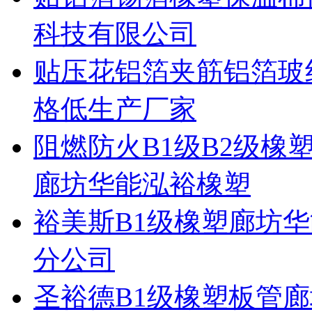
科技有限公司
贴压花铝箔夹筋铝箔玻
格低生产厂家
阻燃防火B1级B2级
廊坊华能泓裕橡塑
裕美斯B1级橡塑廊坊
分公司
圣裕德B1级橡塑板管