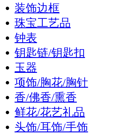
装饰边框
珠宝工艺品
钟表
钥匙链/钥匙扣
玉器
项饰/胸花/胸针
香/佛香/熏香
鲜花/花艺礼品
头饰/耳饰/手饰